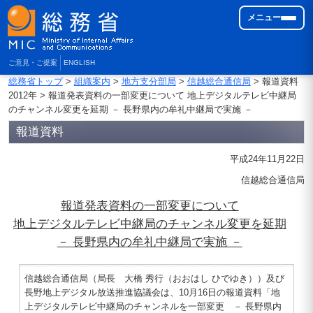
メニュー
ご意見・ご提案
ENGLISH
総務省トップ
>
組織案内
>
地方支分部局
>
信越総合通信局
> 報道資料
2012年 > 報道発表資料の一部変更について 地上デジタルテレビ中継局
のチャンネル変更を延期 － 長野県内の牟礼中継局で実施 －
報道資料
平成24年11月22日
信越総合通信局
報道発表資料の一部変更について
地上デジタルテレビ中継局のチャンネル変更を延期
－ 長野県内の牟礼中継局で実施 －
信越総合通信局（局長 大橋 秀行（おおはし ひでゆき））及び
長野地上デジタル放送推進協議会は、10月16日の報道資料「地
上デジタルテレビ中継局のチャンネルを一部変更 － 長野県内