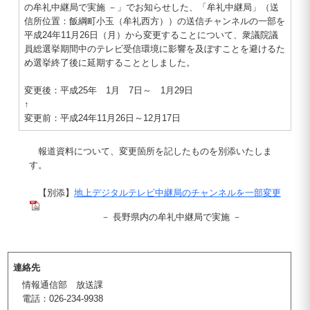
の牟礼中継局で実施 －」でお知らせした、「牟礼中継局」（送
信所位置：飯綱町小玉（牟礼西方））の送信チャンネルの一部を
平成24年11月26日（月）から変更することについて、衆議院議
員総選挙期間中のテレビ受信環境に影響を及ぼすことを避けるた
め選挙終了後に延期することとしました。
変更後：平成25年 1月 7日～ 1月29日
↑
変更前：平成24年11月26日～12月17日
報道資料について、変更箇所を記したものを別添いたしま
す。
【別添】
地上デジタルテレビ中継局のチャンネルを一部変更
－ 長野県内の牟礼中継局で実施 －
連絡先
情報通信部 放送課
電話：026-234-9938