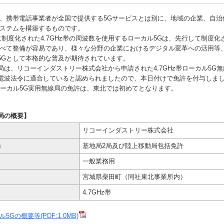
、携帯電話事業者が全国で提供する5Gサービスとは別に、地域の企業、自治
システムを構築するものです。
制度化された4.7GHz帯の周波数を使用するローカル5Gは、先行して制度化さ
比べて整備が容易であり、様々な分野の企業におけるデジタル変革への活用等
5Gとして本格的な普及が期待されています。
は、リコーインダストリー株式会社から申請された4.7GHz帯ローカル5G
電波法令に適合していると認められましたので、本日付けで免許を付与しま
のローカル5G実用無線局の免許は、東北では初めてとなります。
局の概要】
リコーインダストリー株式会社
局
基地局2局及び陸上移動局包括免許
一般業務用
宮城県柴田町（同社東北事業所内）
4.7GHz帯
5Gの概要等(PDF:1.0MB)