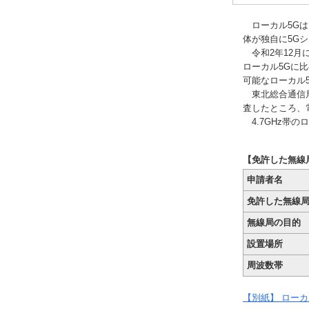
ローカル5Gは
体が独自に5G
令和2年12月に
ローカル5Gに
可能なローカル
東北総合通信局
査したところ、
4.7GHz帯
【免許した無線
申請者名
免許した無線
無線局の目的
設置場所
周波数帯
【別紙】 ローカル