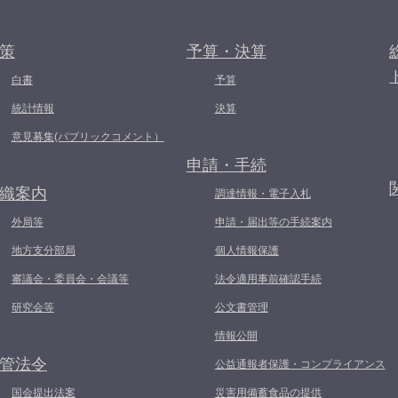
策
予算・決算
白書
予算
統計情報
決算
意見募集(パブリックコメント）
申請・手続
織案内
調達情報・電子入札
外局等
申請・届出等の手続案内
地方支分部局
個人情報保護
審議会・委員会・会議等
法令適用事前確認手続
研究会等
公文書管理
情報公開
管法令
公益通報者保護・コンプライアンス
国会提出法案
災害用備蓄食品の提供