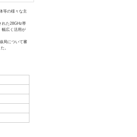
体等の様々な主
れた28GHz帯
、幅広く活用が
無線局について審
した。