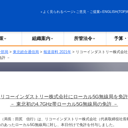
政策
組織案内
所管法令
予算・決算
よく見られるページ
ご意見・ご提案
ENGLISH(TOP)
策
組織案内
所管法令
予算・
分部局
>
東北総合通信局
>
報道資料 2021年
> リコーインダストリー株式会社
免許 －
リコーインダストリー株式会社にローカル5G無線局を免許
－ 東北初の4.7GHz帯ローカル5G無線局の免許 －
（局長：田尻 信行）は、リコーインダストリー株式会社（代表取締役社
のあったローカル5G無線局に対し、本日付けで免許を付与しました。