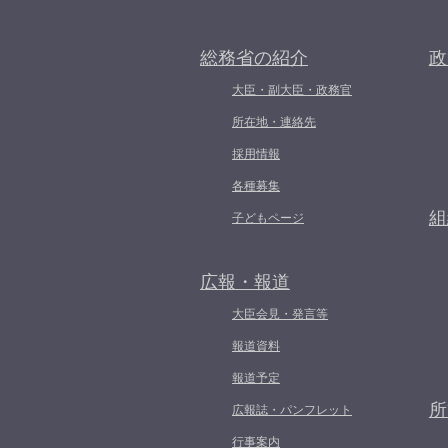
総務省の紹介
政
大臣・副大臣・政務官
所在地・連絡先
採用情報
各種募集
組
子どもページ
広報・報道
大臣会見・発言等
報道資料
報道予定
所
広報誌・パンフレット
行事案内