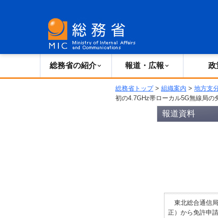
総務省の紹介
広報・報道
総務省の紹介
報道・広報
政
総務省トップ
>
組織案内
>
地方支
初の4.7GHz帯ローカル5G無線局の
報道資料
東北総合通信局
正）から免許申請