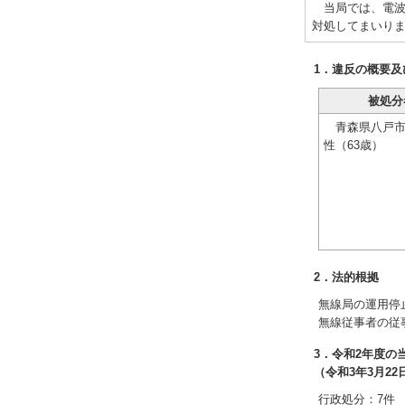
当局では、電波
対処してまいり
1．違反の概要及
被処分
青森県八戸市
性（63歳）
2．法的根拠
無線局の運用停
無線従事者の従
3．令和2年度
（令和3年3月22
行政処分：7