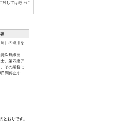
に対しては厳正に
内容
局）の運用を
。
特殊無線技
技士、第四級ア
て、その業務に
8日間停止す
のとおりです。