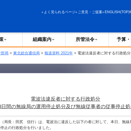
政策
組織案内
所管法令
予算・決算
よく見られるページ
ご意見・ご提案
ENGLISH(TOP)
策
組織案内
所管法令
予算・
分部局
>
東北総合通信局
>
報道資料 2021年
> 電波法違反者に対する行政処分
電波法違反者に対する行政処分
48日間の無線局の運用停止処分及び無線従事者の従事停止処
（局長：田尻 信行）は、電波法に違反した以下の者に対して、本日、無線
事停止の行政処分を行いました。