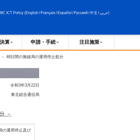
申請・手続
政策評価
MIC ICT Policy
(
English
/
Français
/
Español
/
Русский
/
中文
/
عربي
)
決算
申請・手続
注目施策
 － 48日間の無線局の運用停止処分
令和3年3月22日
東北総合通信局
分 －
局の運用停止及び