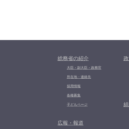
総務省の紹介
政
大臣・副大臣・政務官
所在地・連絡先
採用情報
各種募集
組
子どもページ
広報・報道