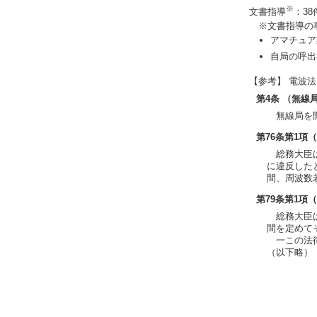
※
文書指導
：38
※文書指導の
アマチュア
自局の呼出
【参考】 電波法
第4条 （無線
無線局を開
第76条第1項
総務大臣は
に違反した
間、周波数
第79条第1項
総務大臣は
間を定めて
一この法律
（以下略）