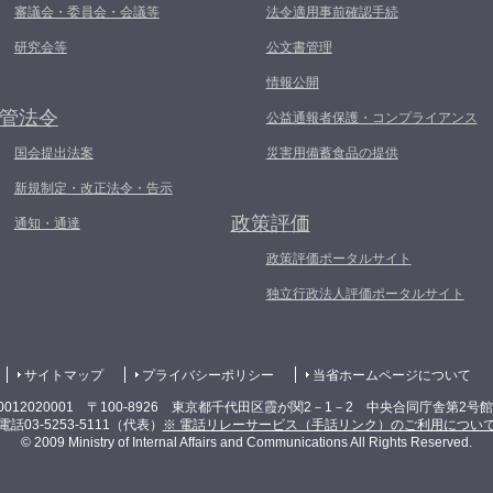
審議会・委員会・会議等
法令適用事前確認手続
研究会等
公文書管理
情報公開
管法令
公益通報者保護・コンプライアンス
国会提出法案
災害用備蓄食品の提供
新規制定・改正法令・告示
政策評価
通知・通達
政策評価ポータルサイト
独立行政法人評価ポータルサイト
サイトマップ
プライバシーポリシー
当省ホームページについて
0012020001 〒100-8926 東京都千代田区霞が関2－1－2 中央合同庁舎第2号
電話03-5253-5111（代表）
※ 電話リレーサービス（手話リンク）のご利用につい
© 2009 Ministry of Internal Affairs and Communications All Rights Reserved.