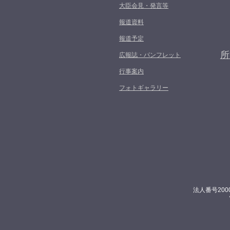
大臣会見・発言等
報道資料
報道予定
所
広報誌・パンフレット
行事案内
フォトギャラリー
法人番号200