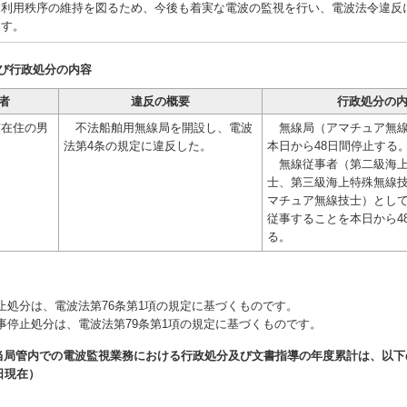
利用秩序の維持を図るため、今後も着実な電波の監視を行い、電波法令違反
ます。
び行政処分の内容
者
違反の概要
行政処分の
在住の男
不法船舶用無線局を開設し、電波
無線局（アマチュア無線
法第4条の規定に違反した。
本日から48日間停止する
無線従事者（第二級海上
士、第三級海上特殊無線
マチュア無線技士）とし
従事することを本日から4
る。
止処分は、電波法第76条第1項の規定に基づくものです。
事停止処分は、電波法第79条第1項の規定に基づくものです。
の当局管内での電波監視業務における行政処分及び文書指導の年度累計は、以下
日現在）
件