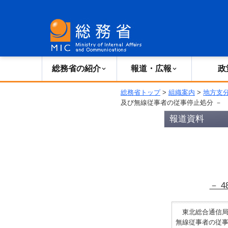
総務省の紹介
広報・報道
総務省の紹介
報道・広報
政
総務省トップ
>
組織案内
>
地方支
及び無線従事者の従事停止処分 －
報道資料
－ 
東北総合通信局
無線従事者の従