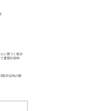
用
）
らに基づく処分
めて運用許容時
3箇月以内の期