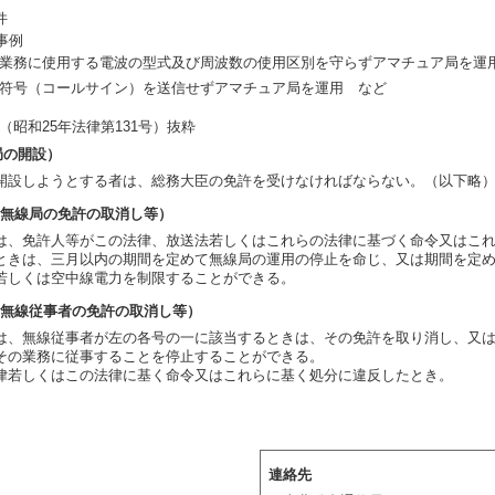
件
事例
業務に使用する電波の型式及び周波数の使用区別を守らずアマチュア局を運
符号（コールサイン）を送信せずアマチュア局を運用 など
（昭和25年法律第131号）抜粋
局の開設）
設しようとする者は、総務大臣の免許を受けなければならない。（以下略
（無線局の免許の取消し等）
、免許人等がこの法律、放送法若しくはこれらの法律に基づく命令又はこれ
ときは、三月以内の期間を定めて無線局の運用の停止を命じ、又は期間を定
若しくは空中線電力を制限することができる。
（無線従事者の免許の取消し等）
、無線従事者が左の各号の一に該当するときは、その免許を取り消し、又は
その業務に従事することを停止することができる。
若しくはこの法律に基く命令又はこれらに基く処分に違反したとき。
連絡先