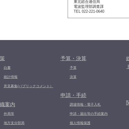
東北総合通信局
電波監理部調査課
TEL 022-221-0640
策
予算・決算
白書
予算
統計情報
決算
意見募集(パブリックコメント）
申請・手続
織案内
調達情報・電子入札
外局等
申請・届出等の手続案内
地方支分部局
個人情報保護