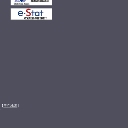
館【
所在地図
】
て