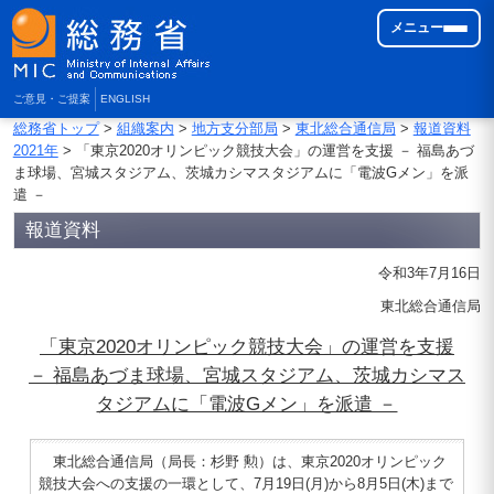
メニュー
ご意見・ご提案
ENGLISH
総務省トップ
>
組織案内
>
地方支分部局
>
東北総合通信局
>
報道資料
2021年
> 「東京2020オリンピック競技大会」の運営を支援 － 福島あづ
ま球場、宮城スタジアム、茨城カシマスタジアムに「電波Gメン」を派
遣 －
報道資料
令和3年7月16日
東北総合通信局
「東京2020オリンピック競技大会」の運営を支援
－ 福島あづま球場、宮城スタジアム、茨城カシマス
タジアムに「電波Gメン」を派遣 －
東北総合通信局（局長：杉野 勲）は、東京2020オリンピック
競技大会への支援の一環として、7月19日(月)から8月5日(木)まで