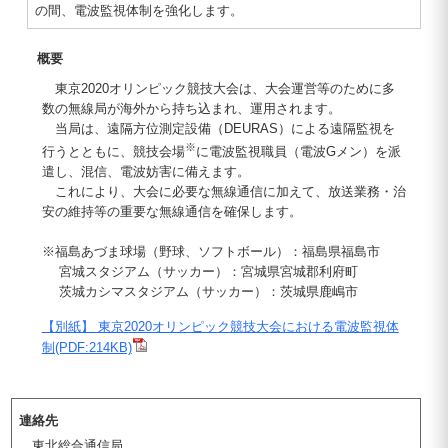
の間、電波監視体制を強化します。
概要
東京2020オリンピック競技大会は、大会運営等のために多
数の無線局が海外から持ち込まれ、運用されます。
当局は、遠隔方位測定設備（DEURAS）による遠隔監視を
※
行うとともに、競技会場
に電波監視職員（電波Gメン）を派
遣し、混信、電波妨害に備えます。
これにより、大会に必要な無線通信に加えて、放送業務・治
安の維持等の重要な無線通信を確保します。
※福島あづま球場（野球、ソフトボール）：福島県福島市
宮城スタジアム（サッカー）：宮城県宮城郡利府町
茨城カシマスタジアム（サッカー）：茨城県鹿嶋市
【別紙】 東京2020オリンピック競技大会における電波監視体
制(PDF:214KB)
連絡先
東北総合通信局