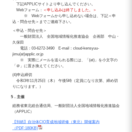
下記APPLICサイトより申し込んでください。
Webフォーム：
＜申し込みは終了しました。＞
※ Webフォームから申し込めない場合は、下記＜申
込・問合せ先＞までご連絡下さい。
＜申込・問合せ先＞
一般財団法人 全国地域情報化推進協会 企画部 中山・
久保田
電話：03-6272-3490 E-mail：cloud-kensyuu-
jimu(at)applic.or.jp
※ 実際にメールを送られる際には、「(at)」を小文字の
「＠」に置き換えてください。
(4)申込締切
令和3年11月25日（木） 午後5時（定員になり次第、締め切
りになります。）
5．主催
総務省東北総合通信局、一般財団法人全国地域情報化推進協会
（APPLIC）
【別紙】自治体CIO育成地域研修（東北）開催案内
（PDF:180KB)