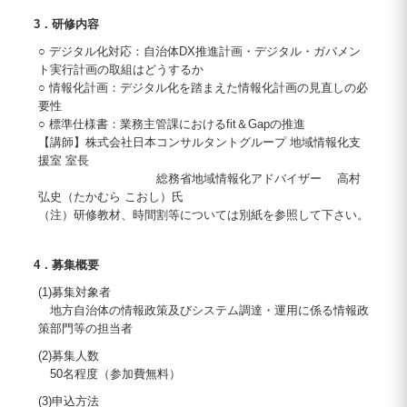
3．研修内容
○ デジタル化対応：自治体DX推進計画・デジタル・ガバメン
ト実行計画の取組はどうするか
○ 情報化計画：デジタル化を踏まえた情報化計画の見直しの必
要性
○ 標準仕様書：業務主管課におけるfit＆Gapの推進
【講師】株式会社日本コンサルタントグループ 地域情報化支
援室 室長
総務省地域情報化アドバイザー 高村
弘史（たかむら こおし）氏
（注）研修教材、時間割等については別紙を参照して下さい。
4．募集概要
(1)募集対象者
地方自治体の情報政策及びシステム調達・運用に係る情報政
策部門等の担当者
(2)募集人数
50名程度（参加費無料）
(3)申込方法