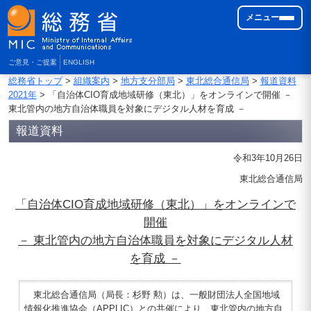
メニュー
ご意見・ご提案
ENGLISH
総務省トップ
>
組織案内
>
地方支分部局
>
東北総合通信局
>
報道資料
2021年
> 「自治体CIO育成地域研修（東北）」をオンラインで開催 －
東北管内の地方自治体職員を対象にデジタル人材を育成 －
報道資料
令和3年10月26日
東北総合通信局
「自治体CIO育成地域研修（東北）」をオンラインで
開催
－ 東北管内の地方自治体職員を対象にデジタル人材
を育成 －
東北総合通信局（局長：杉野 勲）は、一般財団法人全国地域
情報化推進協会（APPLIC）との共催により、東北管内の地方自