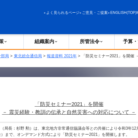
政策
組織案内
所管法令
予算・決算
よく見られるページ
ご意見・ご提案
ENGLISH(TOP)
策
組織案内
所管法令
予算・
分部局
>
東北総合通信局
>
報道資料 2021年
> 「防災セミナー2021」を開催
「防災セミナー2021」を開催
－ 震災経験・教訓の伝承と自然災害への対応について －
局長：杉野 勲）は、東北地方非常通信協議会等との共催により令和3年12月
（金）まで、オンデマンド方式により「防災セミナー2021」を開催します。