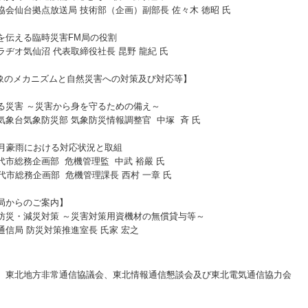
会仙台拠点放送局 技術部（企画）副部長 佐々木 徳昭 氏
を伝える臨時災害FM局の役割
ヂオ気仙沼 代表取締役社長 昆野 龍紀 氏
現象のメカニズムと自然災害への対策及び対応等】
る災害 ～災害から身を守るための備え～
気象台気象防災部 気象防災情報調整官 中塚 斉 氏
7月豪雨における対応状況と取組
市総務企画部 危機管理監 中武 裕嚴 氏
務企画部 危機管理課長 西村 一章 氏
局からのご案内】
防災・減災対策 ～災害対策用資機材の無償貸与等～
信局 防災対策推進室長 氏家 宏之
、東北地方非常通信協議会、東北情報通信懇談会及び東北電気通信協力会