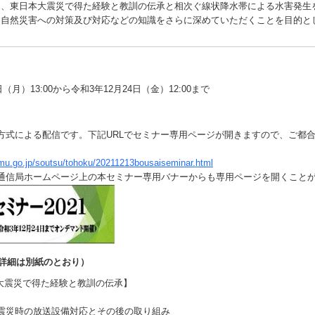
、東日本大震災で得た経験と教訓の伝承と相次ぐ線状降水帯による水害発生
と自然災害への対策及び対応などの知識をさらに深めていただくことを目的と
日（月）13:00から令和3年12月24日（金）12:00まで
式による配信です。下記URLでセミナー専用ページが開きますので、ご都
mu.go.jp/soutsu/tohoku/20211213bousaiseminar.html
通信局ホームページ上の本セミナー専用バナーからも専用ページを開くこと
（詳細は別紙のとおり）
本大震災で得た経験と教訓の伝承】
震災時の放送設備対応とその後の取り組み