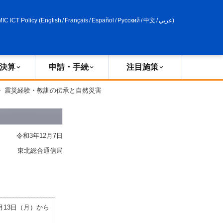
申請・手続
政策評価
MIC ICT Policy
(
English
/
Français
/
Español
/
Русский
/
中文
/
عربي
)
決算
申請・手続
注目施策
 － 震災経験・教訓の伝承と自然災害
令和3年12月7日
東北総合通信局
13日（月）から