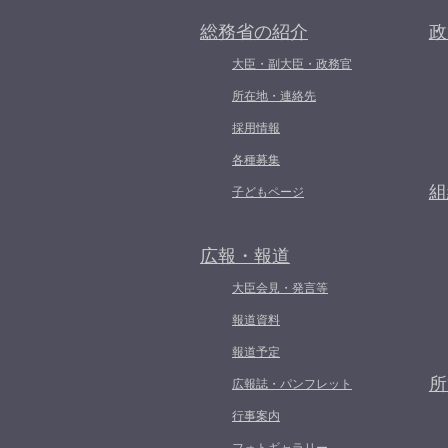
総務省の紹介
政
大臣・副大臣・政務官
所在地・連絡先
採用情報
各種募集
組
子どもページ
広報・報道
大臣会見・発言等
報道資料
報道予定
所
広報誌・パンフレット
行事案内