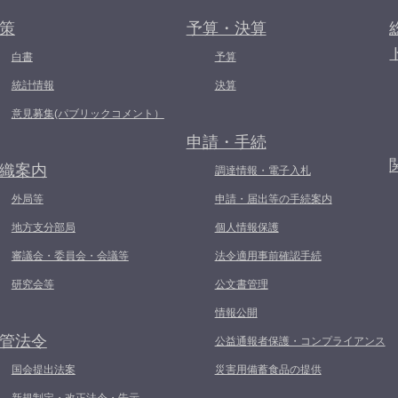
策
予算・決算
白書
予算
統計情報
決算
意見募集(パブリックコメント）
申請・手続
織案内
調達情報・電子入札
外局等
申請・届出等の手続案内
地方支分部局
個人情報保護
審議会・委員会・会議等
法令適用事前確認手続
研究会等
公文書管理
情報公開
管法令
公益通報者保護・コンプライアンス
国会提出法案
災害用備蓄食品の提供