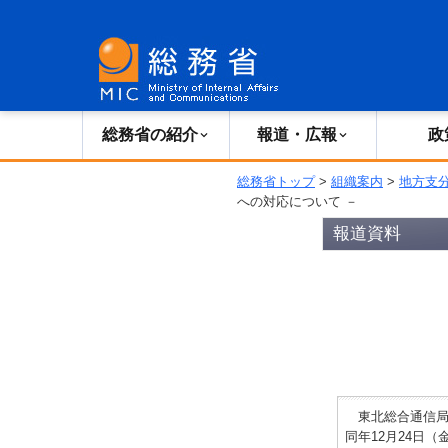
総務省の紹介
広報・報道
総務省の紹介
報道・広報
政
総務省トップ
>
組織案内
>
地方支
への対応について －
報道資料
東北総合通信局（
同年12月24日