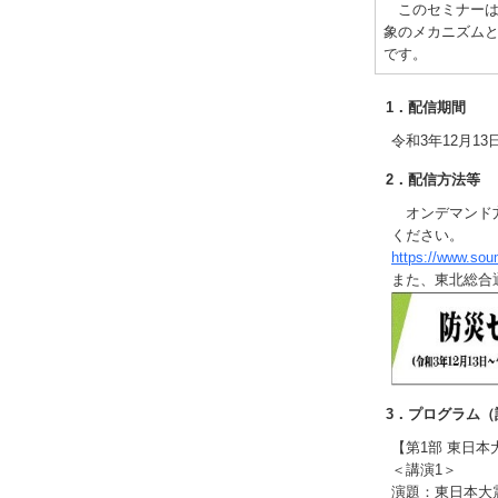
このセミナーは
象のメカニズム
です。
1．配信期間
令和3年12月13
2．配信方法等
オンデマンド方
ください。
https://www.sou
また、東北総合
3．プログラム
【第1部 東日
＜講演1＞
演題：東日本大