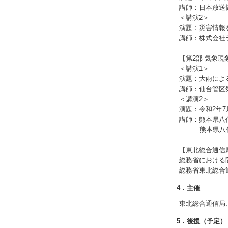
講師：日本放送協
＜講演2＞
演題：災害情報
講師：株式会社ラ
【第2部 気象
＜講演1＞
演題：大雨によ
講師：仙台管区
＜講演2＞
演題：令和2年
講師：熊本県八代
熊本県八代市総
【東北総合通信
総務省における
総務省東北総合通
4．主催
東北総合通信局
5．後援（予定）