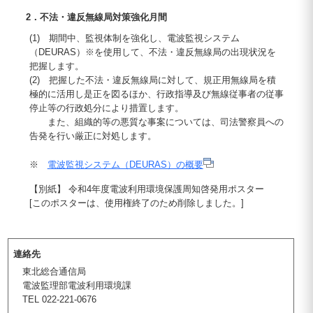
2．不法・違反無線局対策強化月間
(1) 期間中、監視体制を強化し、電波監視システム
（DEURAS）※を使用して、不法・違反無線局の出現状況を
把握します。
(2) 把握した不法・違反無線局に対して、規正用無線局を積
極的に活用し是正を図るほか、行政指導及び無線従事者の従事
停止等の行政処分により措置します。
また、組織的等の悪質な事案については、司法警察員への
告発を行い厳正に対処します。
※
電波監視システム（DEURAS）の概要
【別紙】 令和4年度電波利用環境保護周知啓発用ポスター
[このポスターは、使用権終了のため削除しました。]
連絡先
東北総合通信局
電波監理部電波利用環境課
TEL 022-221-0676