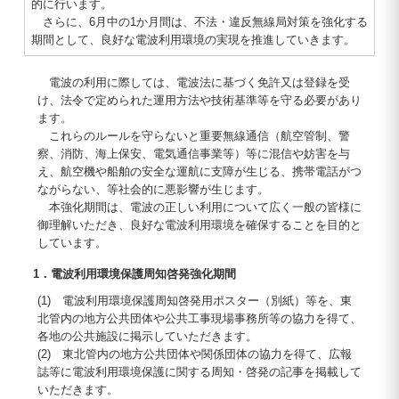
的に行います。
さらに、6月中の1か月間は、不法・違反無線局対策を強化する
期間として、良好な電波利用環境の実現を推進していきます。
電波の利用に際しては、電波法に基づく免許又は登録を受
け、法令で定められた運用方法や技術基準等を守る必要があり
ます。
これらのルールを守らないと重要無線通信（航空管制、警
察、消防、海上保安、電気通信事業等）等に混信や妨害を与
え、航空機や船舶の安全な運航に支障が生じる、携帯電話がつ
ながらない、等社会的に悪影響が生じます。
本強化期間は、電波の正しい利用について広く一般の皆様に
御理解いただき、良好な電波利用環境を確保することを目的と
しています。
1．電波利用環境保護周知啓発強化期間
(1) 電波利用環境保護周知啓発用ポスター（別紙）等を、東
北管内の地方公共団体や公共工事現場事務所等の協力を得て、
各地の公共施設に掲示していただきます。
(2) 東北管内の地方公共団体や関係団体の協力を得て、広報
誌等に電波利用環境保護に関する周知・啓発の記事を掲載して
いただきます。