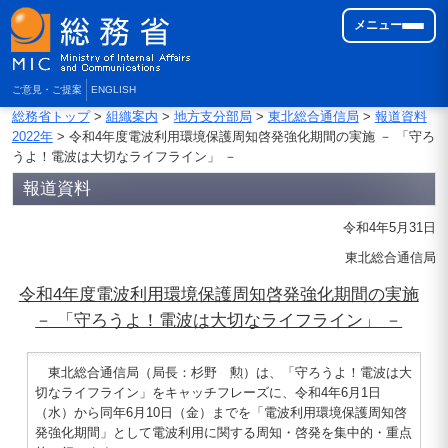
メニュー
ご意見・ご提案
ENGLISH
総務省トップ
>
組織案内
>
地方支分部局
>
東北総合通信局
>
報道資料
2022年
> 令和4年度電波利用環境保護周知啓発強化期間の実施 － 「守ろ
うよ！電波は大切なライフライン」 －
報道資料
令和4年5月31日
東北総合通信局
令和4年度電波利用環境保護周知啓発強化期間の実施
－ 「守ろうよ！電波は大切なライフライン」 －
東北総合通信局（局長：杉野 勲）は、「守ろうよ！電波は大
切なライフライン」をキャッチフレーズに、令和4年6月1日
（水）から同年6月10日（金）までを「電波利用環境保護周知啓
発強化期間」として電波利用に関する周知・啓発を集中的・重点