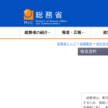
総務省の紹介
広報・報道
総務省の紹介
報道・広報
政
総務省トップ
>
組織案内
>
地方支
報道資料
総務省は、東日
するため、無線シ
岩泉町に対し、