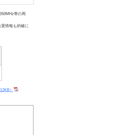
60MHz帯の周
位置情報も的確に
2KB）