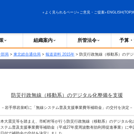
政策
組織案内
所管法令
予算・決算
よく見られるページ
ご意見・ご提案
ENGLISH(TOP)
策
組織案内
所管法令
予算・
分部局
>
東北総合通信局
>
報道資料 2015年
> 防災行政無線（移動系）のデ
防災行政無線（移動系）のデジタル化整備を支援
－岩手県岩泉町に「無線システム普及支援事業費等補助金」の交付を決定－
本大震災等を踏まえ、市町村等が行う防災行政無線（移動系）のデジタル化
ステム普及支援事業費等補助金（平成27年度周波数有効利用促進事業）に申
本日付で補助金の交付を決定しました。