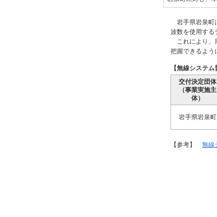
岩手県岩泉町は
波数を使用する
これにより、周
把握できるよう
【無線システム
交付決定団体
（事業実施主
体）
岩手県岩泉町
【参考】
無線