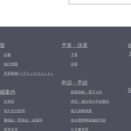
策
予算・決算
白書
予算
統計情報
決算
意見募集(パブリックコメント）
申請・手続
織案内
調達情報・電子入札
外局等
申請・届出等の手続案内
地方支分部局
個人情報保護
審議会・委員会・会議等
法令適用事前確認手続
研究会等
公文書管理