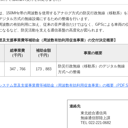
、150MHz帯の周波数を使用するアナログ方式の防災行政無線（移動系）を2
デジタル方式の無線設備にするための整備を行います。
波数の有効利用に加え、従来の音声通信だけではなく、GPSによる車両の
になるなど、防災活動を支える通信基盤の高度化が図られます。
普及支援事業費等補助金（周波数有効利用促進事業）の交付決定概要】
総事業費
補助金額
事業の概要
（千円）
（千円）
防災行政無線（移動系）のデジタル無線
347，766
173，883
方式への整備
システム普及支援事業費等補助金（周波数有効利用促進事業）の概要（PDF:51
連絡先
東北総合通信局
無線通信部陸上課
TEL 022-221-0682