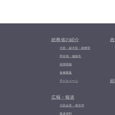
総務省の紹介
政
大臣・副大臣・政務官
所在地・連絡先
採用情報
各種募集
組
子どもページ
広報・報道
大臣会見・発言等
報道資料