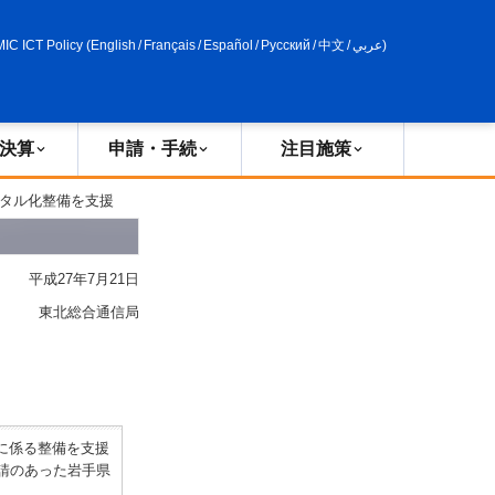
申請・手続
政策評価
MIC ICT Policy
(
English
/
Français
/
Español
/
Русский
/
中文
/
عربي
)
決算
申請・手続
注目施策
ジタル化整備を支援
平成27年7月21日
東北総合通信局
に係る整備を支援
請のあった岩手県