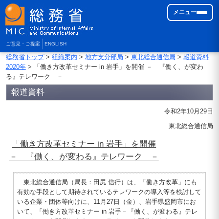
メニュー
ご意見・ご提案
ENGLISH
総務省トップ
>
組織案内
>
地方支分部局
>
東北総合通信局
>
報道資料
2020年
> 「働き方改革セミナー in 岩手」を開催 － 『働く、が変わ
る』テレワーク －
報道資料
令和2年10月29日
東北総合通信局
「働き方改革セミナー in 岩手」を開催
－ 『働く、が変わる』テレワーク －
東北総合通信局（局長：田尻 信行）は、「働き方改革」にも
有効な手段として期待されているテレワークの導入等を検討して
いる企業・団体等向けに、11月27日（金）、岩手県盛岡市にお
いて、「働き方改革セミナー in 岩手－『働く、が変わる』テレ