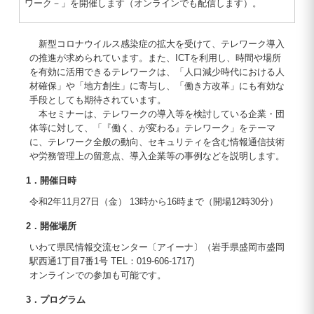
ワーク－」を開催します（オンラインでも配信します）。
新型コロナウイルス感染症の拡大を受けて、テレワーク導入
の推進が求められています。また、ICTを利用し、時間や場所
を有効に活用できるテレワークは、「人口減少時代における人
材確保」や「地方創生」に寄与し、「働き方改革」にも有効な
手段としても期待されています。
本セミナーは、テレワークの導入等を検討している企業・団
体等に対して、「『働く、が変わる』テレワーク」をテーマ
に、テレワーク全般の動向、セキュリティを含む情報通信技術
や労務管理上の留意点、導入企業等の事例などを説明します。
1．開催日時
令和2年11月27日（金） 13時から16時まで（開場12時30分）
2．開催場所
いわて県民情報交流センター〔アイーナ〕（岩手県盛岡市盛岡
駅西通1丁目7番1号 TEL：019-606-1717)
オンラインでの参加も可能です。
3．プログラム