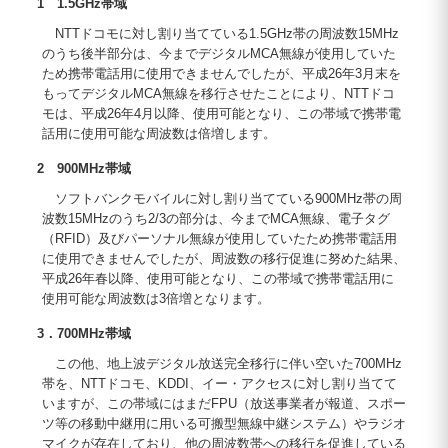
1 1.5GHz帯域
NTTドコモに対し割り当てている1.5GHz帯の周波数15MHz
のうち後半部分は、今までデジタルMCA無線が使用していた
ため携帯電話用に使用できませんでしたが、平成26年3月末を
もってデジタルMCA無線を移行させたことにより、NTTドコ
モは、平成26年4月以降、使用可能となり、この帯域で携帯電
話用に使用可能な周波数は倍増します。
2 900MHz帯域
ソフトバンクモバイルに対し割り当てている900MHz帯の周
波数15MHzのうち2/3の部分は、今までMCA無線、電子タグ
（RFID）及びパーソナル無線が使用していたため携帯電話用
に使用できませんでしたが、周波数の移行促進に努めた結果、
平成26年春以降、使用可能となり、この帯域で携帯電話用に
使用可能な周波数は3倍増となります。
3．700MHz帯域
この他、地上波デジタル放送完全移行に伴い空いた700MHz
帯を、NTTドコモ、KDDI、イー・アクセスに対し割り当てて
いますが、この帯域にはまだFPU（放送事業者が報道、スポー
ツ等の移動中継用に用いる可搬型無線中継システム）やラジオ
マイクが存在しており、他の周波数帯への移行を促進している