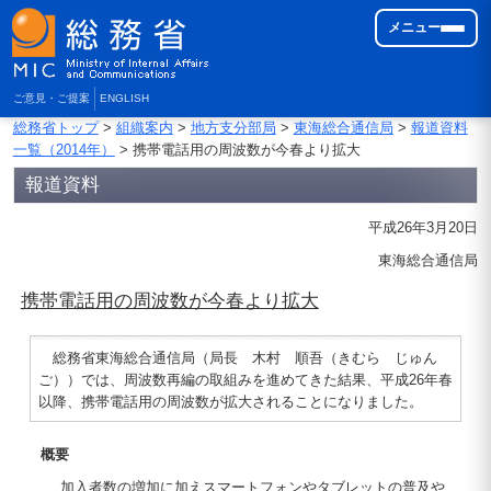
メニュー
ご意見・ご提案
ENGLISH
総務省トップ
>
組織案内
>
地方支分部局
>
東海総合通信局
>
報道資料
一覧（2014年）
> 携帯電話用の周波数が今春より拡大
報道資料
平成26年3月20日
東海総合通信局
携帯電話用の周波数が今春より拡大
総務省東海総合通信局（局長 木村 順吾（きむら じゅん
ご））では、周波数再編の取組みを進めてきた結果、平成26年春
以降、携帯電話用の周波数が拡大されることになりました。
概要
加入者数の増加に加えスマートフォンやタブレットの普及や