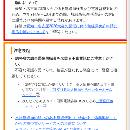
願いについて
愛知・名古屋2026大会に係る無線局検査及び電波監視対応の
ため、本年7月から10月までの間、無線局免許申請等への対応
に通常よりお時間を要する恐れがあります。
詳細は
愛知・名古屋2026大会の開催に伴う無線局免許申請に
係るお願いについて
をご確認ください。
注意喚起
総務省の総合通信局職員を名乗る不審電話にご注意くださ
い。
不審な電話を受けられ、被害が疑われる場合には、警察に相
談してください。
「2時間後に電話が使えない！？」個人情報を聞き出す不審
な電話にご注意！
（独立行政法人国民生活センターホーム
ページ）
みんなでとめよう！！国際電話詐欺 ＃みんとめ
（警察庁ホ
ームページ）
不法無線局の疑いのある無線機器（いわゆる「偽基地局」）
からの携帯電話サービスへの混信について
－フィッシング詐欺等のSMSにご注意ください－