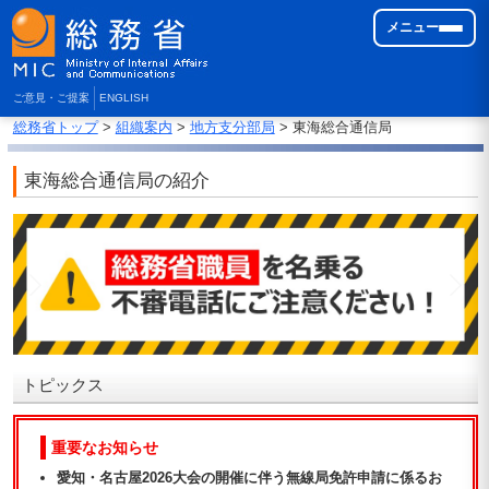
メニュー
ご意見・ご提案
ENGLISH
総務省トップ
>
組織案内
>
地方支分部局
> 東海総合通信局
東海総合通信局の紹介
トピックス
重要なお知らせ
愛知・名古屋2026大会の開催に伴う無線局免許申請に係るお