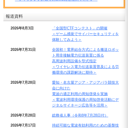
報道資料
2026年8月3日
「全国型CTFコンテスト」の開催
＜ゲーム感覚でサイバーセキュリティを
体験してみよう＞
2026年7月31日
全国初！電界結合方式による搬送ロボッ
ト用非接触電力伝送装置に係る
高周波利用設備を型式指定
＜ワイヤレス電力伝送装置普及による労
働環境の課題解決に期待＞
2026年7月28日
愛知・名古屋アジア・アジアパラ競技大
会に向けた
電波の適正利用の周知啓発を実施
＜電波利用環境保護の周知啓発活動にデ
ジタルサイネージ広告等を活用＞
2026年7月28日
総務省人事（令和8年7月28日付）
2026年7月17日
持続可能な電波有効利用のための基盤技