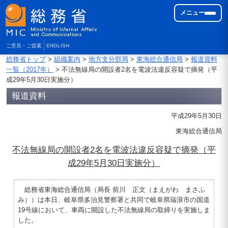
メニュー
ご意見・ご提案
ENGLISH
総務省トップ
>
組織案内
>
地方支分部局
>
東海総合通信局
>
報道資料
一覧（2017年）
> 不法無線局の開設者2名を電波法違反容疑で摘発（平
成29年5月30日実施分）
報道資料
平成29年5月30日
東海総合通信局
不法無線局の開設者2名を電波法違反容疑で摘発（平
成29年5月30日実施分）
総務省東海総合通信局（局長 前川 正文（まえがわ まさふ
み））は本日、岐阜県多治見警察署と共同で岐阜県瑞浪市の国道
19号線において、車両に開設した不法無線局の取締りを実施しま
した。