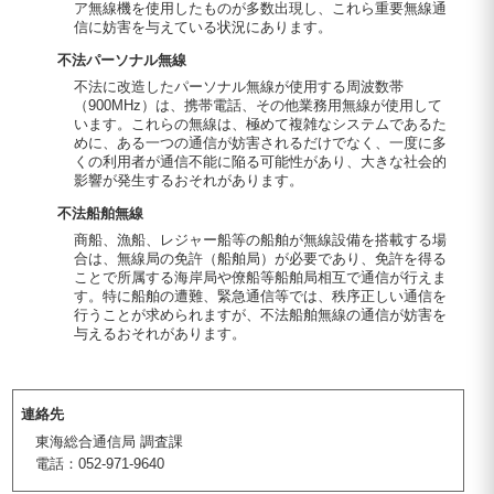
ア無線機を使用したものが多数出現し、これら重要無線通
信に妨害を与えている状況にあります。
不法パーソナル無線
不法に改造したパーソナル無線が使用する周波数帯
（900MHz）は、携帯電話、その他業務用無線が使用して
います。これらの無線は、極めて複雑なシステムであるた
めに、ある一つの通信が妨害されるだけでなく、一度に多
くの利用者が通信不能に陥る可能性があり、大きな社会的
影響が発生するおそれがあります。
不法船舶無線
商船、漁船、レジャー船等の船舶が無線設備を搭載する場
合は、無線局の免許（船舶局）が必要であり、免許を得る
ことで所属する海岸局や僚船等船舶局相互で通信が行えま
す。特に船舶の遭難、緊急通信等では、秩序正しい通信を
行うことが求められますが、不法船舶無線の通信が妨害を
与えるおそれがあります。
連絡先
東海総合通信局 調査課
電話：052-971-9640