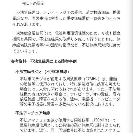
円以下の罰金
不法無線局は、テレビ・ラジオの受信、消防救急無線、携帯
電話など、国民生活に密着した重要無線通信へ妨害を与えるお
それがあります。
東海総合通信局では、電波利用環境保護のため、今後も捜査
機関と共同で、不法無線局の取締りを厳しく行うとともに、無
線設備販売業者等への適切な指導など、不法無線局対策に努め
てまいります。
参考資料 不法無線局による障害事例
不法市民ラジオ（不法CB無線）
不法市民ラジオが使用する周波数帯（27MHz）は、船舶
の通信等に使用されており、特に緊急通信に妨害を与えた
場合には、人命に関わるおそれがあります。また、不法無
線機の出力が大きい場合は、テレビ・ラジオの受信、店内
放送施設に障害を与える他、近年、電話機・コンピュータ
等の電子機器に障害を多数与えている状況にあります。
不法アマチュア無線
不法アマチュア無線が使用する周波数帯（150MHz）は、
重要無線通信用として公共性の高い無線局に割り当てられ
ています。近年、同一周波数帯に不法改造されたアマチュ