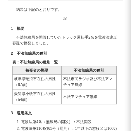
結果は下記のとおりです。
記
1 概要
不法無線局を開設していたトラック運転手2名を電波法違反
容疑で摘発しました。
2 不法無線局の種別
表：不法無線局の種別一覧
被疑者の概要
不法無線局の種別
岐阜県瑞浪市在住の男性
不法市民ラジオ及び不法アマ
（67歳）
チュア無線
愛知県小牧市在住の男性
不法アマチュア無線
（54歳）
3 適用条文
電波法第4条（無線局の開設）：不法開設
電波法第110条第1号（罰則）：1年以下の懲役又は100万