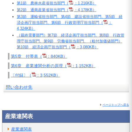
第1節 農林水産省担当部門（
：1,216KB）
第2節 通商産業省担当部門（
：4,178KB）
第3節 運輸省担当部門、第4節 建設省担当部門、第5節 経
済企画庁担当部門、第6節 行政管理庁担当部門（
：
4,324KB）
（最終需要部門）第7節 経済企画庁担当部門、第8節 行政管
理庁担当部門、第9節 労働省担当部門、（粗付加価値部門）
第10節 経済企画庁担当部門（
：3,080KB）
第5章 付帯表（
：840KB）
第6章 産業連関分析の原理（
：1,152KB）
〔付録〕（
：3,552KB）
問い合わせ先
ページトップへ戻る
産業連関表
産業連関表