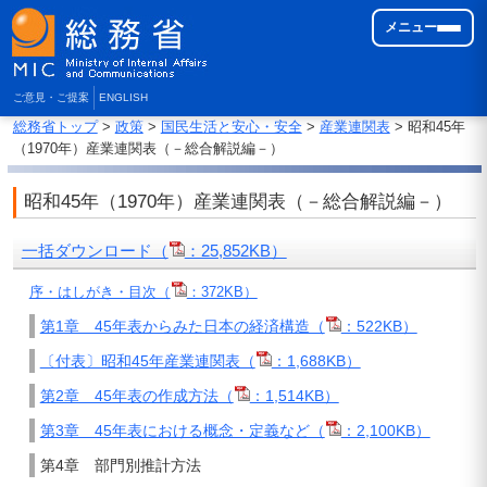
メニュー
ご意見・ご提案
ENGLISH
総務省トップ
>
政策
>
国民生活と安心・安全
>
産業連関表
> 昭和45年
（1970年）産業連関表（－総合解説編－）
昭和45年（1970年）産業連関表（－総合解説編－）
一括ダウンロード（
：25,852KB）
序・はしがき・目次（
：372KB）
第1章 45年表からみた日本の経済構造（
：522KB）
〔付表〕昭和45年産業連関表（
：1,688KB）
第2章 45年表の作成方法（
：1,514KB）
第3章 45年表における概念・定義など（
：2,100KB）
第4章 部門別推計方法