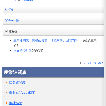
その他
問合せ先
関連統計
産業連関表（簡易延長表、地域間表、国際表等）
（経済産業
省）
国民経済計算
(内閣府)
ページトップへ戻る
産業連関表
産業連関表
産業連関表の概要
推計結果