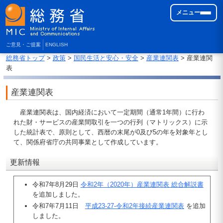
メニュー
ご意見・ご提案
ENGLISH
総務省トップ
>
政策
>
国民生活と安心・安全
>
産業連関表
> 産業連関
表
産業連関表
産業連関表は、国内経済において一定期間（通常1年間）に行わ
れた財・サービスの産業間取引を一つの行列（マトリックス）に示
した統計表で、原則として、西暦の末尾が0及び5の年を対象年とし
て、関係府省庁の共同事業として作成しています。
更新情報
令和7年8月29日
令和2年（2020年）産業連関表 総合解説書
を追加しました。
令和7年7月11日
平成23-27-令和2年接続産業連関表
を追加
しました。