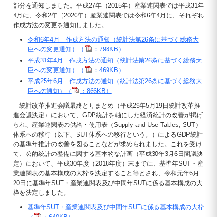
部分を通知しました。平成27年（2015年）産業連関表では平成31年
4月に、令和2年（2020年）産業連関表では令和6年4月に、それぞれ
作成方法の変更を通知しました。
令和6年4月 作成方法の通知（統計法第26条に基づく総務大
臣への変更通知）（
：798KB）
平成31年4月 作成方法の通知（統計法第26条に基づく総務大
臣への変更通知）（
：469KB）
平成25年6月 作成方法の通知（統計法第26条に基づく総務大
臣への通知）（
：866KB）
統計改革推進会議最終とりまとめ（平成29年5月19日統計改革推
進会議決定）において、GDP統計を軸にした経済統計の改善が掲げ
られ、産業連関表の供給・使用表（Supply and Use Tables, SUT）
体系への移行（以下、SUT体系への移行という。）によるGDP統計
の基準年推計の改善を図ることなどが求められました。これを受け
て、公的統計の整備に関する基本的な計画（平成30年3月6日閣議決
定）において、平成30年度（2018年度）末までに、基準年SUT・産
業連関表の基本構成の大枠を決定すること等とされ、令和元年6月
20日に基準年SUT・産業連関表及び中間年SUTに係る基本構成の大
枠を決定しました。
基準年SUT・産業連関表及び中間年SUTに係る基本構成の大枠
（
：640KB）