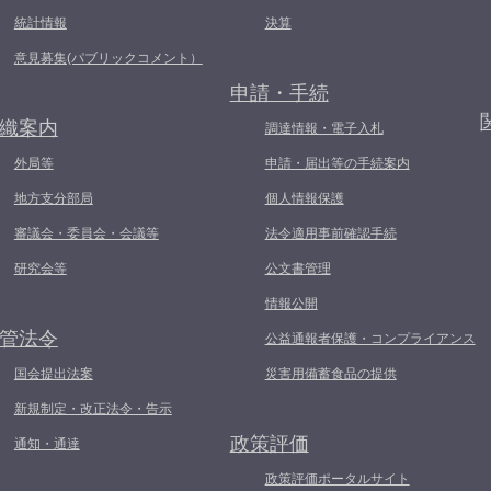
統計情報
決算
意見募集(パブリックコメント）
申請・手続
織案内
調達情報・電子入札
外局等
申請・届出等の手続案内
地方支分部局
個人情報保護
審議会・委員会・会議等
法令適用事前確認手続
研究会等
公文書管理
情報公開
管法令
公益通報者保護・コンプライアンス
国会提出法案
災害用備蓄食品の提供
新規制定・改正法令・告示
政策評価
通知・通達
政策評価ポータルサイト