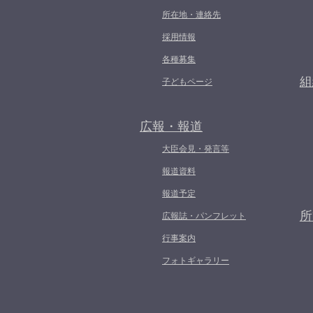
所在地・連絡先
採用情報
各種募集
組
子どもページ
広報・報道
大臣会見・発言等
報道資料
報道予定
所
広報誌・パンフレット
行事案内
フォトギャラリー