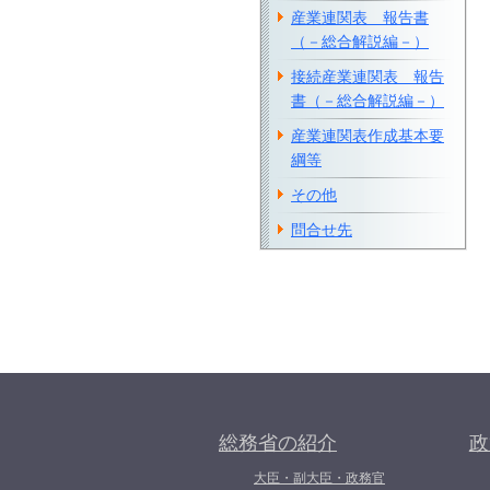
産業連関表 報告書
（－総合解説編－）
接続産業連関表 報告
書（－総合解説編－）
産業連関表作成基本要
綱等
その他
問合せ先
総務省の紹介
政
大臣・副大臣・政務官