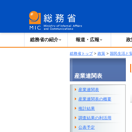
総務省の紹介
広報・報道
総務省の紹介
報道・広報
政
総務省トップ
>
政策
>
国民生活と
産業連関表
産業連関表
産業連関表の概要
推計結果
調査結果の利活用
公表予定