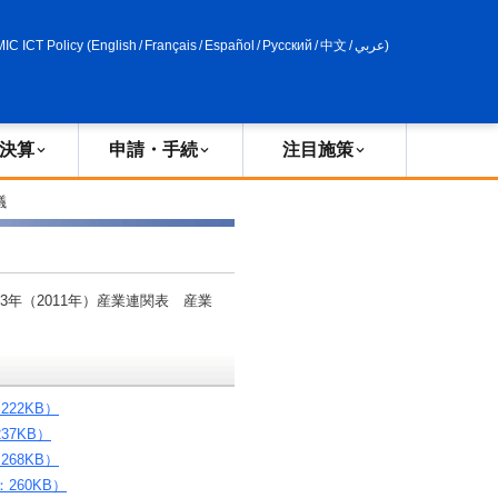
申請・手続
政策評価
MIC ICT Policy
(
English
/
Français
/
Español
/
Русский
/
中文
/
عربي
)
決算
申請・手続
注目施策
議
3年（2011年）産業連関表 産業
222KB）
37KB）
268KB）
：260KB）