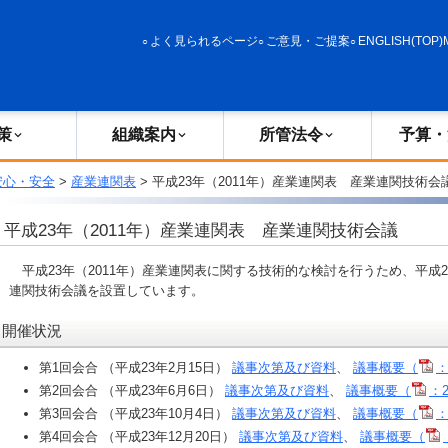
政策
組織案内
所管法令
予算・決算
よく見られるページ
ご意見・ご提案
ENGLISH(TOP)
策
組織案内
所管法令
予算・
安心・安全
>
産業連関表
> 平成23年（2011年）産業連関表 産業連関技術会
平成23年（2011年）産業連関表 産業連関技術会議
平成23年（2011年）産業連関表に関する技術的な検討を行うため、平成2
連関技術会議を設置しています。
開催状況
第1回会合 （平成23年2月15日）
議事次第及び資料
、
議事概要（
：
第2回会合 （平成23年6月6日）
議事次第及び資料
、
議事概要（
：2
第3回会合 （平成23年10月4日）
議事次第及び資料
、
議事概要（
：
第4回会合 （平成23年12月20日）
議事次第及び資料
、
議事概要（