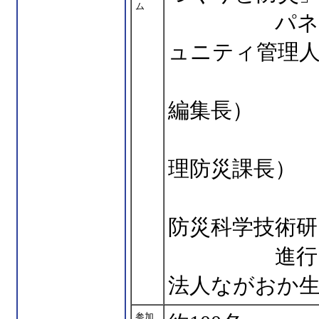
ム
パネラー 野
ュニティ管理
渡辺 
編集長）
河村 
理防災課長）
長坂 
防災科学技術研
進行 桑
法人ながおか
参加