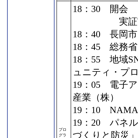
18：30 開会
実証実験の
18：40 長
18：45 総
18：55 地域
ュニティ・プ
19：05 電
産業（株）
19：10 NA
19：20 パ
プロ
づくりと防災
グラ