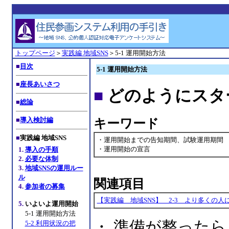
トップページ
＞
実践編 地域SNS
＞5-1 運用開始方法
■
目次
5-1 運用開始方法
■
座長あいさつ
■
どのようにスタ
■
総論
■
導入検討編
キーワード
■
実践編 地域SNS
・運用開始までの告知期間、試験運用期間
・運用開始の宣言
1.
導入の手順
2.
必要な体制
3.
地域SNSの運用ルー
ル
関連項目
4.
参加者の募集
【実践編 地域SNS】 2-3 より多くの
5.
いよいよ運用開始
5-1 運用開始方法
・ 準備が整った
5-2 利用状況の把