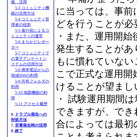
握、活用
5-3 コミュニティ機
に当っては、事前
能の活用方法
5-4 コミュニティ管
どを行うことが必
理者の役割
5-5 進行役によるコ
・また、運用開始
ミュニティの運営
5-6 まちかどレポー
発生することがあ
ター
5-7 コミュニティで
の電子アンケートシ
もに慣れていない
ステムの活用方法
5-8 携帯電話からの
こで正式な運用開
地域SNSの利用
5-9 共有フォルダの
けることが望まし
利用
5-10 地図機能の利
・ 試験運用期間
用
5-11 アクセス履歴
できますが、でき
6.
トラブル発生への
対処方法
合によっては最初
7.
災害発生時の活用
8.
終了
ことも考えられま