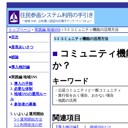
トップページ
＞
実践編 地域SNS
＞5-3 コミュニティ機能の活用方法
■
目次
5-3 コミュニティ機能の活用方法
■
座長あいさつ
■
コミュニティ機
■
総論
か？
■
導入検討編
■
実践編 地域SNS
キーワード
1.
導入の手順
2.
必要な体制
・公認コミュニティと一般コミュニティ
3.
地域SNSの運用ルー
・進行役をおく場合、おかない場合
ル
・地図の活用
4.
参加者の募集
5.
いよいよ運用開始
関連項目
5-1 運用開始方法
5-2 利用状況の把
【導入検討編】 3 地域SNSとは