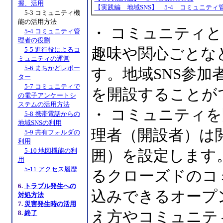
握、活用
【実践編 地域SNS】 5-4 コミュニティ
5-3 コミュニティ機
能の活用方法
・ コミュニティ
5-4 コミュニティ管
理者の役割
趣味や関心ごとな
5-5 進行役によるコ
ミュニティの運営
5-6 まちかどレポー
す。地域SNS参
ター
5-7 コミュニティで
を開設することが
の電子アンケートシ
ステムの活用方法
・ コミュニティ
5-8 携帯電話からの
地域SNSの利用
理者（開設者）は
5-9 共有フォルダの
利用
5-10 地図機能の利
囲）を設定します
用
5-11 アクセス履歴
るクローズドのコ
6.
トラブル発生への
込みできるオープ
対処方法
7.
災害発生時の活用
え方やコミュニテ
8.
終了