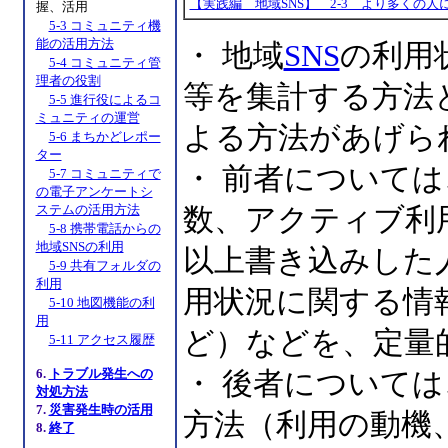
【実践編 地域SNS】 2-3 より多くの
握、活用
5-3 コミュニティ機
能の活用方法
・ 地域
SNS
の利用
5-4 コミュニティ管
理者の役割
等を集計する方法
5-5 進行役によるコ
ミュニティの運営
よる方法があげら
5-6 まちかどレポー
ター
・ 前者について
5-7 コミュニティで
の電子アンケートシ
ステムの活用方法
数、アクティブ利
5-8 携帯電話からの
地域SNSの利用
以上書き込みした
5-9 共有フォルダの
利用
用状況に関する情
5-10 地図機能の利
用
ど）などを、定量
5-11 アクセス履歴
6.
トラブル発生への
・ 後者について
対処方法
7.
災害発生時の活用
方法（利用の動機
8.
終了