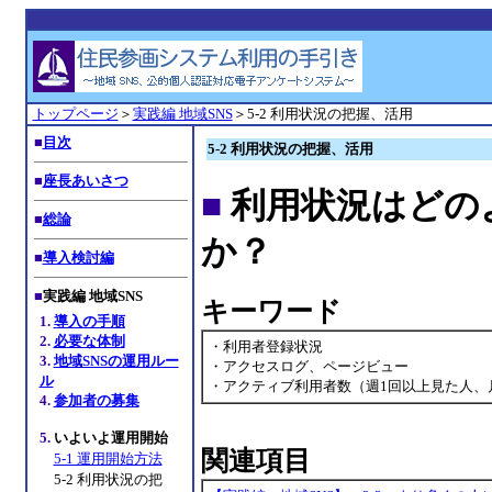
トップページ
＞
実践編 地域SNS
＞5-2 利用状況の把握、活用
■
目次
5-2 利用状況の把握、活用
■
座長あいさつ
■
利用状況はどの
■
総論
か？
■
導入検討編
■
実践編 地域SNS
キーワード
1.
導入の手順
2.
必要な体制
・利用者登録状況
3.
地域SNSの運用ルー
・アクセスログ、ページビュー
ル
・アクティブ利用者数（週1回以上見た人、
4.
参加者の募集
5.
いよいよ運用開始
関連項目
5-1 運用開始方法
5-2 利用状況の把