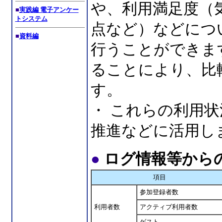
や、利用満足度（
■
実践編 電子アンケー
トシステム
点など）などにつ
■
資料編
行うことができま
ることにより、比
す。
・ これらの利用
推進などに活用し
●
ログ情報等から
項目
参加登録者数
利用者数
アクティブ利用者数
ゲスト