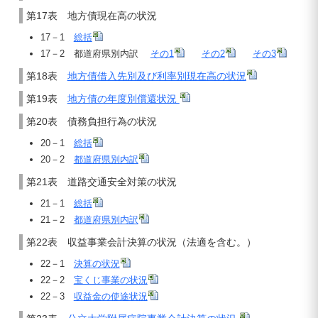
第17表 地方債現在高の状況
17－1
総括
17－2 都道府県別内訳
その1
その2
その3
第18表
地方債借入先別及び利率別現在高の状況
第19表
地方債の年度別償還状況
第20表 債務負担行為の状況
20－1
総括
20－2
都道府県別内訳
第21表 道路交通安全対策の状況
21－1
総括
21－2
都道府県別内訳
第22表 収益事業会計決算の状況（法適を含む。）
22－1
決算の状況
22－2
宝くじ事業の状況
22－3
収益金の使途状況