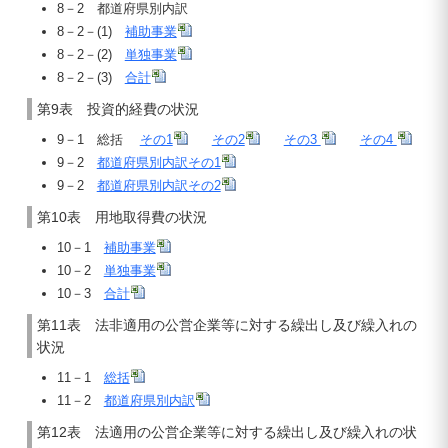
8－2 都道府県別内訳
8－2－(1)
補助事業
8－2－(2)
単独事業
8－2－(3)
合計
第9表 投資的経費の状況
9－1 総括
その1
その2
その3
その4
9－2
都道府県別内訳その1
9－2
都道府県別内訳その2
第10表 用地取得費の状況
10－1
補助事業
10－2
単独事業
10－3
合計
第11表 法非適用の公営企業等に対する繰出し及び繰入れの
状況
11－1
総括
11－2
都道府県別内訳
第12表 法適用の公営企業等に対する繰出し及び繰入れの状