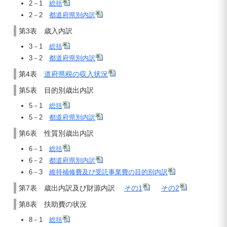
2－1
総括
2－2
都道府県別内訳
第3表 歳入内訳
3－1
総括
3－2
都道府県別内訳
第4表
道府県税の収入状況
第5表 目的別歳出内訳
5－1
総括
5－2
都道府県別内訳
第6表 性質別歳出内訳
6－1
総括
6－2
都道府県別内訳
6－3
維持補修費及び受託事業費の目的別内訳
第7表 歳出内訳及び財源内訳
その1
その2
第8表 扶助費の状況
8－1
総括