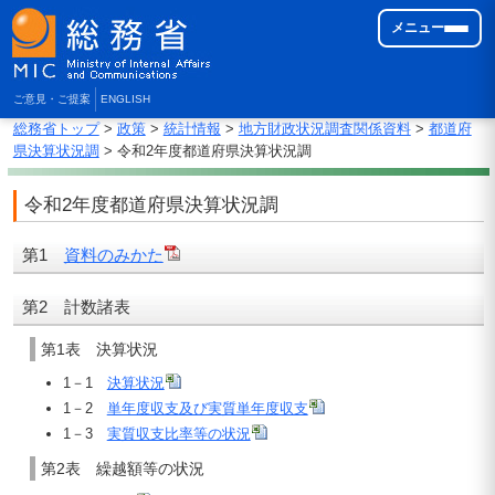
メニュー
ご意見・ご提案
ENGLISH
総務省トップ
>
政策
>
統計情報
>
地方財政状況調査関係資料
>
都道府
県決算状況調
> 令和2年度都道府県決算状況調
令和2年度都道府県決算状況調
第1
資料のみかた
第2 計数諸表
第1表 決算状況
1－1
決算状況
1－2
単年度収支及び実質単年度収支
1－3
実質収支比率等の状況
第2表 繰越額等の状況