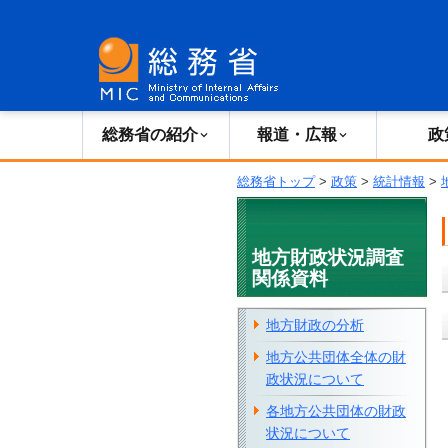
総務省の紹介
広報・報道
総務省の紹介
報道・広報
政
総務省トップ
>
政策
>
統計情報
>
地方財政状況調査
関係資料
地方財政の分析
地方公共団体全体の財
政状況について
各地方公共団体の財政
状況について