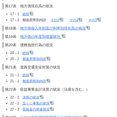
第17表 地方債現在高の状況
17－1
総括
17－2 都道府県別内訳
その1
その2
その3
第18表
地方債借入先別及び利率別現在高の状況
第19表
地方債の年度別償還状況
第20表 債務負担行為の状況
20－1
総括
20－2
都道府県別内訳
第21表 道路交通安全対策の状況
21－1
総括
21－2
都道府県別内訳
第22表 収益事業会計決算の状況（法適を含む。）
22－1
決算の状況
22－2
宝くじ事業の状況
22－3
収益金の使途状況