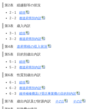
第2表 繰越額等の状況
2－1
総括
2－2
都道府県別内訳
第3表 歳入内訳
3－1
総括
3－2
都道府県別内訳
第4表
道府県税の収入状況
第5表 目的別歳出内訳
5－1
総括
5－2
都道府県別内訳
第6表 性質別歳出内訳
6－1
総括
6－2
都道府県別内訳
6－3
維持補修費及び受託事業費の目的別内訳
第7表 歳出内訳及び財源内訳
その1
その2