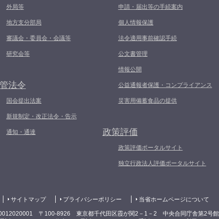
外局等
申請・届出等の手続案内
地方支分部局
個人情報保護
審議会・委員会・会議等
法令適用事前確認手続
研究会等
公文書管理
情報公開
管法令
公益通報者保護・コンプライアンス
国会提出法案
災害用備蓄食品の提供
新規制定・改正法令・告示
政策評価
通知・通達
政策評価ポータルサイト
独立行政法人評価ポータルサイト
サイトマップ
プライバシーポリシー
当省ホームページについて
0012020001 〒100-8926 東京都千代田区霞が関2－1－2 中央合同庁舎第2号