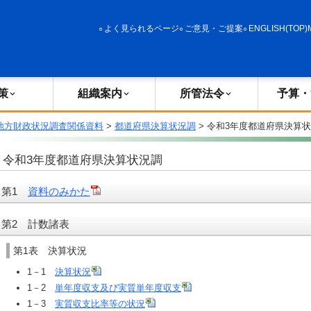
政策
組織案内
所管法令
予算・決算
よく見られるページ
ご意見・ご提案
ENGLISH(TOP)
策
組織案内
所管法令
予算・
地方財政状況調査関係資料
>
都道府県決算状況調
> 令和3年度都道府県決算
令和3年度都道府県決算状況調
第1
資料のみかた
第2 計数諸表
第1表 決算状況
1－1
決算状況
1－2
単年度収支及び実質単年度収支
1－3
実質収支比率等の状況