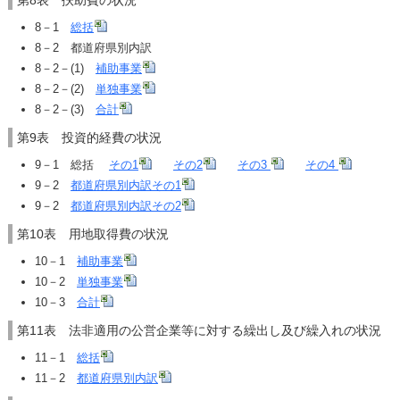
第8表 扶助費の状況
8－1
総括
8－2 都道府県別内訳
8－2－(1)
補助事業
8－2－(2)
単独事業
8－2－(3)
合計
第9表 投資的経費の状況
9－1 総括
その1
その2
その3
その4
9－2
都道府県別内訳その1
9－2
都道府県別内訳その2
第10表 用地取得費の状況
10－1
補助事業
10－2
単独事業
10－3
合計
第11表 法非適用の公営企業等に対する繰出し及び繰入れの状況
11－1
総括
11－2
都道府県別内訳