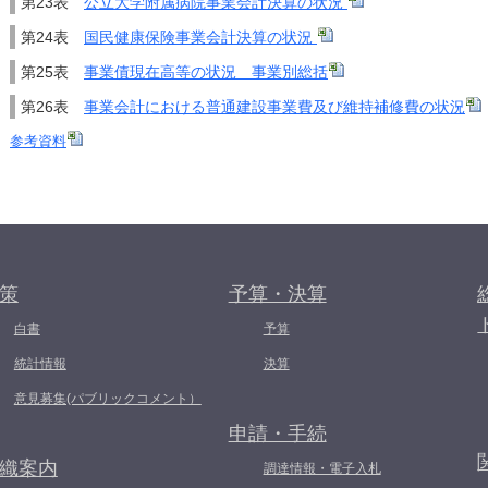
第23表
公立大学附属病院事業会計決算の状況
第24表
国民健康保険事業会計決算の状況
第25表
事業債現在高等の状況 事業別総括
第26表
事業会計における普通建設事業費及び維持補修費の状況
参考資料
策
予算・決算
白書
予算
統計情報
決算
意見募集(パブリックコメント）
申請・手続
織案内
調達情報・電子入札