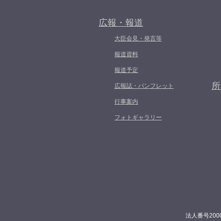
広報・報道
大臣会見・発言等
報道資料
報道予定
所
広報誌・パンフレット
行事案内
フォトギャラリー
法人番号200