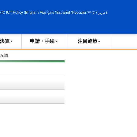
申請・手続
政策評価
MIC ICT Policy
(
English
/
Français
/
Español
/
Русский
/
中文
/
عربي
)
決算
申請・手続
注目施策
状況調