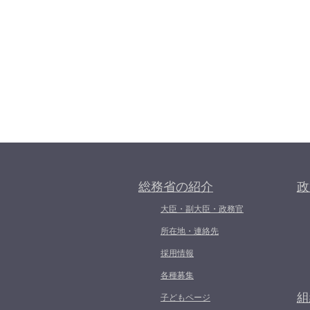
総務省の紹介
政
大臣・副大臣・政務官
所在地・連絡先
採用情報
各種募集
組
子どもページ