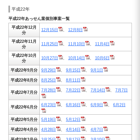
平成22年
平成22年あっせん案個別事案一覧
平成22年12月
12月15日
、
12月8日
分
平成22年11月
11月25日
、
11月10日
、
11月4日
分
平成22年10月
10月27日
、
10月14日
、
10月6日
分
平成22年9月分
9月29日
、
9月15日
、
9月1日
平成22年8月分
8月25日
、
8月11日
7月28日
、
7月22日
、
7月14日
、
7月7日
平成22年7月分
6月23日
、
6月16日
、
6月9日
、
6月2日
平成22年6月分
平成22年5月分
5月19日
、
5月12日
平成22年4月分
4月28日
、
4月14日
、
4月7日
平成22年3月分
3月25日
、
3月17日
、
3月10日