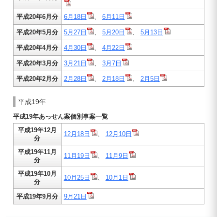
平成20年6月分
6月18日
、
6月11日
平成20年5月分
5月27日
、
5月20日
、
5月13日
平成20年4月分
4月30日
、
4月22日
平成20年3月分
3月21日
、
3月7日
平成20年2月分
2月28日
、
2月18日
、
2月5日
平成19年
平成19年あっせん案個別事案一覧
平成19年12月
12月18日
、
12月10日
分
平成19年11月
11月19日
、
11月9日
分
平成19年10月
10月25日
、
10月1日
分
平成19年9月分
9月21日