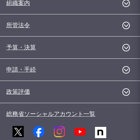
組織案内
所管法令
予算・決算
申請・手続
政策評価
総務省ソーシャルアカウント一覧