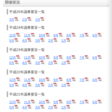
開催状況
平成25年議事要旨一覧
3月
、
2月
、
1月
平成24年議事要旨一覧
12月
、
11月
、
10月
、
9月
、
8月
、
7月
、
6月
、
5月
、
4月
、
3月
、
2月
、
1月
平成23年議事要旨一覧
12月
、
11月
、
10月
、
9月
、
8月
、
7月
、
6月
、
5月
、
4月
、
3月
、
2月
、
1月
平成22年議事要旨一覧
12月
、
11月
、
10月
、
9月
、
8月
、
7月
、
6月
、
5月
、
4月
、
3月
、
2月
、
1月
平成21年議事要旨一覧
12月
、
11月
、
10月
、
9月
、
8月
、
7月
、
6月
、
5月
、
4月
、
3月
、
2月
、
1月