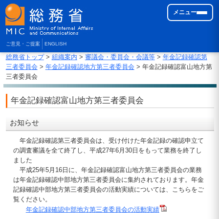
メニュー
ご意見・ご提案
ENGLISH
総務省トップ
>
組織案内
>
審議会・委員会・会議等
>
年金記録確認第
三者委員会
>
年金記録確認地方第三者委員会
> 年金記録確認富山地方第
三者委員会
年金記録確認富山地方第三者委員会
お知らせ
年金記録確認第三者委員会は、受け付けた年金記録の確認申立て
の調査審議を全て終了し、平成27年6月30日をもって業務を終了し
ました
平成25年5月16日に、年金記録確認富山地方第三者委員会の業務
は年金記録確認中部地方第三者委員会に集約されております。年金
記録確認中部地方第三者委員会の活動実績については、こちらをご
覧ください。
年金記録確認中部地方第三者委員会の活動実績