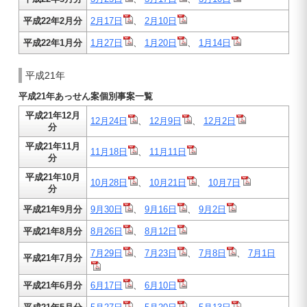
平成22年2月分
2月17日
、
2月10日
平成22年1月分
1月27日
、
1月20日
、
1月14日
平成21年
平成21年あっせん案個別事案一覧
平成21年12月
12月24日
、
12月9日
、
12月2日
分
平成21年11月
11月18日
、
11月11日
分
平成21年10月
10月28日
、
10月21日
、
10月7日
分
平成21年9月分
9月30日
、
9月16日
、
9月2日
平成21年8月分
8月26日
、
8月12日
7月29日
、
7月23日
、
7月8日
、
7月1日
平成21年7月分
平成21年6月分
6月17日
、
6月10日