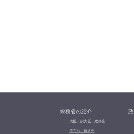
総務省の紹介
政
大臣・副大臣・政務官
所在地・連絡先