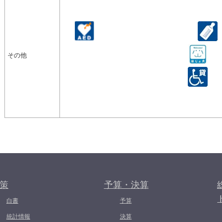
その他
策
予算・決算
白書
予算
統計情報
決算