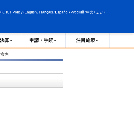
申請・手続
政策評価
MIC ICT Policy
(
English
/
Français
/
Español
/
Русский
/
中文
/
عربي
)
決算
申請・手続
注目施策
ご案内