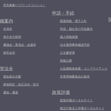
意見募集(パブリックコメント）
申請・手続
織案内
調達情報・電子入札
外局等
申請・届出等の手続案内
地方支分部局
個人情報保護
審議会・委員会・会議等
法令適用事前確認手続
研究会等
公文書管理
情報公開
管法令
公益通報者保護・コンプライアンス
国会提出法案
災害用備蓄食品の提供
新規制定・改正法令・告示
政策評価
通知・通達
政策評価ポータルサイト
独立行政法人評価ポータルサイト