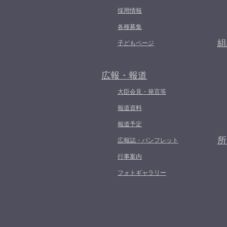
採用情報
各種募集
組
子どもページ
広報・報道
大臣会見・発言等
報道資料
報道予定
所
広報誌・パンフレット
行事案内
フォトギャラリー