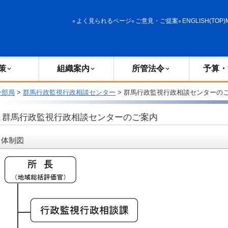
政策
組織案内
所管法令
予算・決算
よく見られるページ
ご意見・ご提案
ENGLISH(TOP)
策
組織案内
所管法令
予算・
分部局
>
群馬行政監視行政相談センター
> 群馬行政監視行政相談センターの
群馬行政監視行政相談センターのご案内
体制図