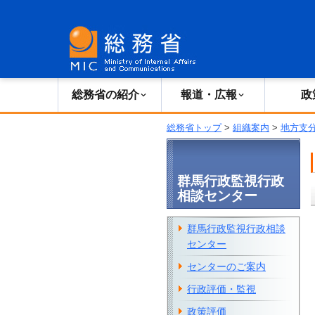
総務省の紹介
広報・報道
総務省の紹介
報道・広報
政
総務省トップ
>
組織案内
>
地方支
群馬行政監視行政
相談センター
群馬行政監視行政相談
センター
センターのご案内
行政評価・監視
政策評価