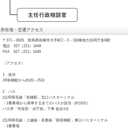
所在地・交通アクセス
〒371－0026 群馬県前橋市大手町2－3－1前橋地方合同庁舎6階
電話 027（221）1648
FAX 027（221）1649
（アクセス）
1．徒歩
JR前橋駅から約20～25分
2．バス
(1)JR両毛線「前橋駅」北口バスターミナル
・1番乗場から発車する全てのバスが該当（約10分）
バス停「市役所・合庁前」下車 徒歩1分
(2)JR両毛線・上越線・吾妻線「新前橋駅」東口バスターミナル
・1番乗場