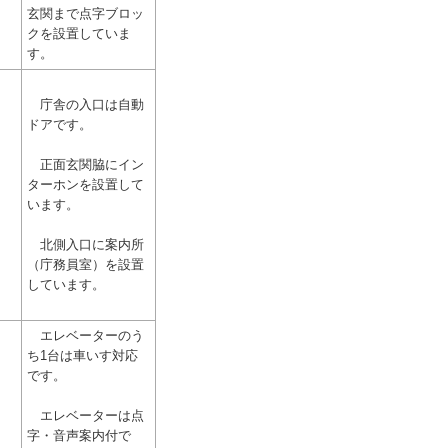
玄関まで点字ブロッ
クを設置していま
す。
庁舎の入口は自動
ドアです。
正面玄関脇にイン
ターホンを設置して
います。
北側入口に案内所
（庁務員室）を設置
しています。
エレベーターのう
ち1台は車いす対応
です。
エレベーターは点
字・音声案内付で