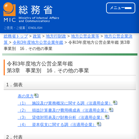
メニュー
ご意見・ご提案
ENGLISH
総務省トップ
>
政策
>
地方行財政
>
地方公営企業等
>
地方公営企業決
算
>
令和3年度地方公営企業年鑑
> 令和3年度地方公営企業年鑑 第3章
事業別 16．その他の事業
令和3年度地方公営企業年鑑
第3章 事業別 16．その他の事業
1．個表
表の見方
（1） 施設及び業務概況に関する調（法適用企業）
（2） 損益計算書及び費用構成表（法適用企業）
（3） 貸借対照表及び財務分析（法適用企業）
（4） 資本収支に関する調（法適用企業）
2．付表