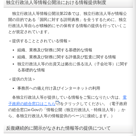
独立行政法人等情報公開法における情報提供制度
独立行政法人等情報公開法第22条では、独立行政法人等が情報公
開の目的である「国民に対する説明責務」を全うするために、独立
行政法人等自らが積極的にその保有する情報の提供を行っていくこ
とが規定されています。
＜提供することとされている情報＞
組織、業務及び財務に関する基礎的な情報
組織、業務及び財務に関する評価及び監査に関する情報
独立行政法人等の出資又は拠出に係る法人（子会社等）に関す
る基礎的な情報
＜提供の方法＞
事務所への備え付け及びインターネットの利用
各独立行政法人等が提供している情報をご覧になりたい方は、
電
子政府の総合窓口はこちら
をクリックしてください。（電子政府
の総合窓口e-Govの「情報公開（独立行政法人・特殊法人等）」か
ら、各独立行政法人等の情報提供のページに接続します。）
反復継続的に開示がなされた情報等の提供について