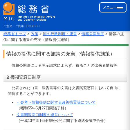
メニュー
ご意見・ご提案
ENGLISH
総務省トップ
>
政策
>
国の行政制度・運営
>
情報公開制度
> 情報の提
供に関する施策の充実（情報提供施策）
情報の提供に関する施策の充実（情報提供施策）
情報公開法による開示請求によらず、得ることの出来る情報等
文書閲覧窓口制度
公表された白書、報告書等の文書は文書閲覧窓口において自由に
閲覧することができます。
＜参考＞情報提供に関する改善措置等について
（昭和55年5月27日閣議了解）
文書閲覧窓口制度の運営について
（平成13年3月6日情報公開に関する連絡会議申合せ）