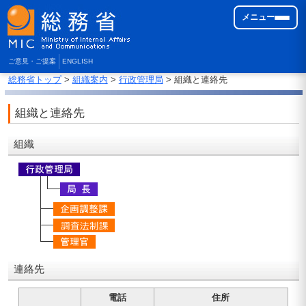
メニュー
ご意見・ご提案
ENGLISH
総務省トップ
>
組織案内
>
行政管理局
> 組織と連絡先
組織と連絡先
組織
連絡先
電話
住所