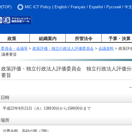
H(TOP)
MIC ICT Policy
(
English
/
Français
/
Español
/
Русский
/
中
政策
組織案内
所管法令
予算・決算
・委員会・会議等
>
政策評価・独立行政法人評価委員会
>
会議資料
> 政策
）議事要旨
政策評価・独立行政法人評価委員会 独立行政法人評価分科
要旨
日時
平成22年9月21日（火）13時30分から15時00分まで
場所
法曹会館 高砂の間（2階）