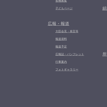
各種募集
組
子どもページ
広報・報道
大臣会見・発言等
報道資料
報道予定
所
広報誌・パンフレット
行事案内
フォトギャラリー