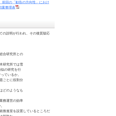
、前回の「勧告の方向性」におけ
初案整理表
ての説明が行われ、その後質疑応
総合研究所との
木研究所では雪
類似の研究を行
行っているか。
題ごとに役割分
はどのようなも
業務運営の効率
か。
術推進室を設置しているところだ