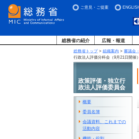
ご意見・ご提案
ENGLIS
総務省の紹介
広報・報道
総務省トップ
>
組織案内
>
審議会
行政法人評価分科会（9月21日開催
政策評価・独立行
政法人評価委員会
概要
委員名簿
会議資料、これまでの
活動内容
機能・役割