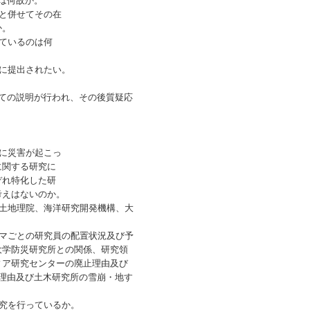
は何故か。
と併せてその在
か。
ているのは何
に提出されたい。
ての説明が行われ、その後質疑応
に災害が起こっ
に関する研究に
ぞれ特化した研
考えはないのか。
土地理院、海洋研究開発機構、大
マごとの研究員の配置状況及び予
大学防災研究所との関係、研究領
ィア研究センターの廃止理由及び
理由及び土木研究所の雪崩・地す
究を行っているか。