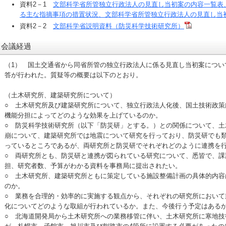
資料2－1
文部科学省所管独立行政法人の見直し当初案の内容一覧表
る主な指摘事項の措置状況、文部科学省所管独立行政法人の見直し当
資料2－2
文部科学省説明資料（防災科学技術研究所）
会議経過
（1） 国土交通省から同省所管の独立行政法人に係る見直し当初案につい
答が行われた。質疑等の概要は以下のとおり。
（土木研究所、建築研究所について）
○ 土木研究所及び建築研究所について、独立行政法人化後、国土技術政策
機能分担によってどのような効果を上げているのか。
○ 防災科学技術研究所（以下「防災研」とする。）との関係について、土
崩について、建築研究所では地震について研究を行っており、防災研でも
っているところであるが、両研究所と防災研でそれぞれどのように連携を
○ 両研究所とも、防災研と連携が図られている研究について、悉皆で、課
担、研究者数、予算がわかる資料を事務局に提出されたい。
○ 土木研究所、建築研究所ともに策定している施設整備計画の具体的内容
のか。
○ 業務を合理的・効率的に実施する観点から、それぞれの研究所において
化についてどのような取組が行われているか。また、今後行う予定はある
○ 北海道開発局から土木研究所への業務移管に伴い、土木研究所に寒地技