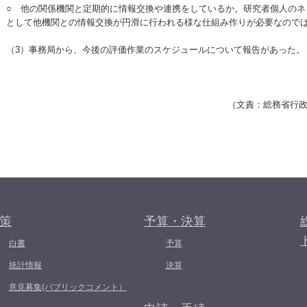
○ 他の関係機関と定期的に情報交換や連携をしているか。研究者個人のネ
として他機関との情報交換が円滑に行われる様な仕組み作りが必要なので
（3）事務局から、今後の評価作業のスケジュールについて報告があった。
（文責：総務省行
策
予算・決算
白書
予算
統計情報
決算
意見募集(パブリックコメント）