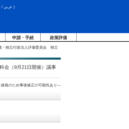
文
/
عربي
)
申請・手続
政策評価
評価・独立行政法人評価委員会 独立
会（9月21日開催）議事
―速報のため事後修正の可能性あり―