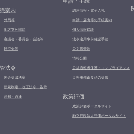
申請・手続
織案内
調達情報・電子入札
外局等
申請・届出等の手続案内
地方支分部局
個人情報保護
審議会・委員会・会議等
法令適用事前確認手続
研究会等
公文書管理
情報公開
管法令
公益通報者保護・コンプライアンス
国会提出法案
災害用備蓄食品の提供
新規制定・改正法令・告示
政策評価
通知・通達
政策評価ポータルサイト
独立行政法人評価ポータルサイト