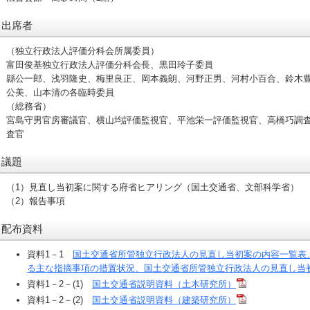
出席者
（独立行政法人評価分科会所属委員）
富田俊基独立行政法人評価分科会長、黒田玲子委員
縣公一郎、浅羽隆史、梅里良正、岡本義朗、河野正男、河村小百合、鈴木
公美、山本清の各臨時委員
（総務省）
宮島守男官房審議官、横山均評価監視官、平池栄一評価監視官、高橋巧調
査官
議題
（1）見直し当初案に関する府省ヒアリング（国土交通省、文部科学省）
（2）報告事項
配布資料
資料1－1
国土交通省所管独立行政法人の見直し当初案の内容一覧表
る主な指摘事項の措置状況、国土交通省所管独立行政法人の見直し当
資料1－2－(1)
国土交通省説明資料（土木研究所）
資料1－2－(2)
国土交通省説明資料（建築研究所）