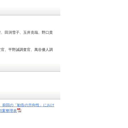
豊、田渕雪子、玉井克哉、野口貴
査官、平野誠調査官、萬谷優人調
、前回の「勧告の方向性」におけ
初案整理表