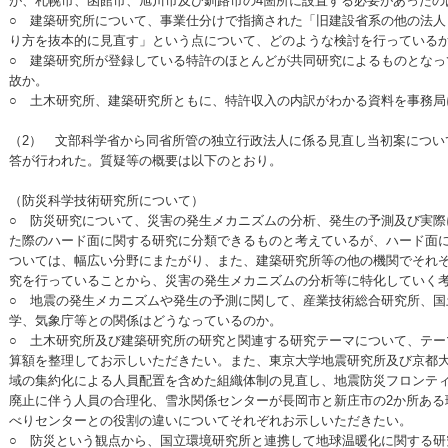
が、札幌市、函館市、旭川市及び釧路市の4箇所に設置する必要があったの
○ 建築研究所について、事業仕分けで指摘された「旧建設省系の他の法人
り方を抜本的に見直す」という点について、どのような検討を行っている
○ 建築研究所が登録している特許のほとんどが共同研究によるものとなっ
故か。
○ 土木研究所、建築研究所ともに、特許収入の内訳がわかる資料を事務局
（2） 文部科学省から同省所管の独立行政法人に係る見直し当初案につい
答が行われた。質疑等の概要は以下のとおり。
（防災科学技術研究所について）
○ 防災研究について、災害の発生メカニズムの分析、発生の予測及び実際
た際のハード面に関する研究に分類できるものと考えているが、ハード面
ついては、幅広い分野にまたがり、また、建築研究所等の他の機関でそれ
究を行っていることから、災害の発生メカニズムの分析等に特化していく
○ 地震の発生メカニズムや発生の予測に関して、産業技術総合研究所、国
学、気象庁等との関係はどうなっているのか。
○ 土木研究所及び建築研究所の研究と関連する研究テーマについて、テー
算額を整理してお示しいただきたい。また、東京大学地震研究所及び京都
域の集約化による人員配置を含めた組織体制の見直し、地震防災フロンテ
廃止に伴う人員の合理化、雪氷関係センターが長岡市と新庄市の2か所ある
べりセンターとの役割の違いについてそれぞれお示しいただきたい。
○ 防災という観点から、国立環境研究所と連携して地球温暖化に関する研