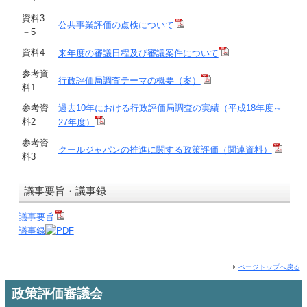
資料3
公共事業評価の点検について
－5
資料4
来年度の審議日程及び審議案件について
参考資
行政評価局調査テーマの概要（案）
料1
参考資
過去10年における行政評価局調査の実績（平成18年度～
料2
27年度）
参考資
クールジャパンの推進に関する政策評価（関連資料）
料3
議事要旨・議事録
議事要旨
議事録
ページトップへ戻る
政策評価審議会