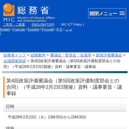
開閉メニュー
ご意見・ご提案
ENGLISH(TOP)
MIC ICT Policy
(
English
/
Français
/
Español
/
Русский
/
中文
/
عربي
)
総務省トップ
>
組織案内
>
審議会・委員会・会議等
>
政策評価審議会
>
会議開催実績
> 第4回政策評価審議会（第5回政策評価制度部会との合
同）（平成28年2月23日開催）資料・議事要旨・議事録
第4回政策評価審議会（第5回政策評価制度部会との
合同）（平成28年2月23日開催）資料・議事要旨・議
事録
日時
平成28年2月23日（火）13時30分から15時30分
場所