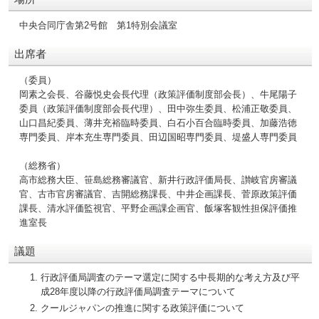
中央合同庁舎第2号館 第1特別会議室
出席者
（委員）
岡素之会長、谷藤悦史会長代理（政策評価制度部会長）、牛尾陽子
委員（政策評価制度部会長代理）、田中弥生委員、松浦正敬委員、
山口昌紀委員、薄井充裕臨時委員、白石小百合臨時委員、加藤浩徳
専門委員、岸本充生専門委員、田辺国昭専門委員、堤盛人専門委員
（総務省）
高市総務大臣、笹島総務審議官、新井行政評価局長、讃岐官房審議
官、古市官房審議官、吉開総務課長、中井企画課長、菅原政策評価
課長、清水評価監視官、平野企画課企画官、飯塚客観性担保評価推
進室長
議題
行政評価局調査のテーマ選定に関する中長期的な考え方及び平
成28年度以降の行政評価局調査テーマについて
クールジャパンの推進に関する政策評価について