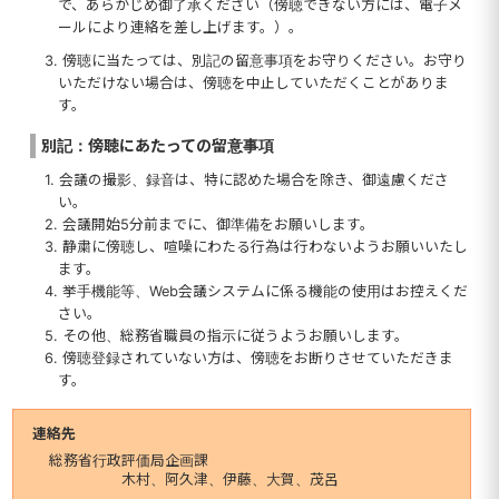
で、あらかじめ御了承ください（傍聴できない方には、電子メ
ールにより連絡を差し上げます。）。
3. 傍聴に当たっては、別記の留意事項をお守りください。お守り
いただけない場合は、傍聴を中止していただくことがありま
す。
別記：傍聴にあたっての留意事項
1. 会議の撮影、録音は、特に認めた場合を除き、御遠慮くださ
い。
2. 会議開始5分前までに、御準備をお願いします。
3. 静粛に傍聴し、喧噪にわたる行為は行わないようお願いいたし
ます。
4. 挙手機能等、Web会議システムに係る機能の使用はお控えくだ
さい。
5. その他、総務省職員の指示に従うようお願いします。
6. 傍聴登録されていない方は、傍聴をお断りさせていただきま
す。
連絡先
総務省行政評価局企画課
木村、阿久津、伊藤、大賀、茂呂