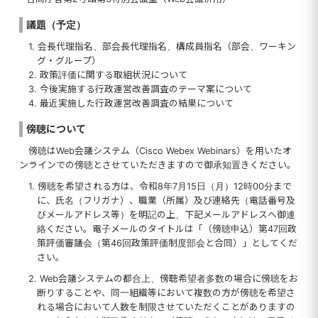
議題（予定）
1. 会長代理指名、部会長代理指名、構成員指名（部会、ワーキン
グ・グループ）
2. 政策評価に関する取組状況について
3. 今後実施する行政運営改善調査のテーマ案について
4. 最近実施した行政運営改善調査の結果について
傍聴について
傍聴はWeb会議システム（Cisco Webex Webinars）を用いたオ
ンラインでの傍聴とさせていただきますので御承知置きください。
1. 傍聴を希望される方は、令和8年7月15日（月）12時00分まで
に、氏名（フリガナ）、職業（所属）及び連絡先（電話番号及
びメールアドレス等）を明記の上、下記メールアドレスへ御連
絡ください。電子メールのタイトルは「（傍聴申込）第47回政
策評価審議会（第46回政策評価制度部会と合同）」としてくだ
さい。
2. Web会議システムの都合上、傍聴希望者多数の場合に傍聴をお
断りすることや、同一組織等において複数の方が傍聴を希望さ
れる場合において人数を制限させていただくことがありますの