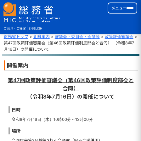
メニュー
ご意見・ご提案
ENGLISH
総務省トップ
>
組織案内
>
審議会・委員会・会議等
>
政策評価審議会
>
第47回政策評価審議会（第46回政策評価制度部会と合同） （令和8年7
月16日）の開催について
開催案内
第47回政策評価審議会（第46回政策評価制度部会と
合同）
（令和8年7月16日）の開催について
日時
令和8年7月16日（木）10時00分～12時00分
場所
合同庁舎第2号館第3特別会議室（Web会議併用）