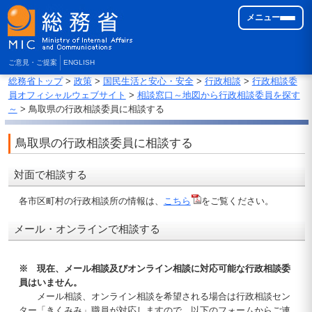
メニュー
ご意見・ご提案
ENGLISH
総務省トップ
>
政策
>
国民生活と安心・安全
>
行政相談
>
行政相談委
員オフィシャルウェブサイト
>
相談窓口～地図から行政相談委員を探す
～
> 鳥取県の行政相談委員に相談する
鳥取県の行政相談委員に相談する
対面で相談する
各市区町村の行政相談所の情報は、
こちら
をご覧ください。
メール・オンラインで相談する
※ 現在、メール相談及びオンライン相談に対応可能な行政相談委
員はいません。
メール相談、オンライン相談を希望される場合は行政相談セン
ター「きくみみ」職員が対応しますので、以下のフォームからご連