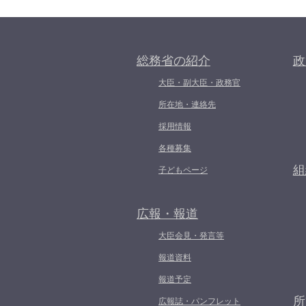
総務省の紹介
政
大臣・副大臣・政務官
所在地・連絡先
採用情報
各種募集
組
子どもページ
広報・報道
大臣会見・発言等
報道資料
報道予定
所
広報誌・パンフレット