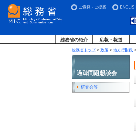
ご意見・ご提案
ENGLIS
総務省の紹介
広報・報道
総務省トップ
>
政策
>
地方行財政
過疎問題懇談会
研究会等