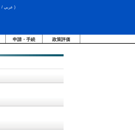
文
/
عربي
)
申請・手続
政策評価