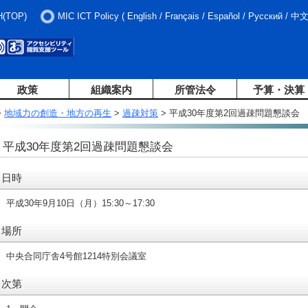
H(TOP)
MIC ICT Policy
(
English
/
Français
/
Español
/
Русский
/
中
政策
組織案内
所管法令
予算・決算
>
地域力の創造・地方の再生
>
過疎対策
> 平成30年度第2回過疎問題懇談会
平成30年度第2回過疎問題懇談会
日時
平成30年9月10日（月）15:30～17:30
場所
中央合同庁舎4号館1214特別会議室
次第