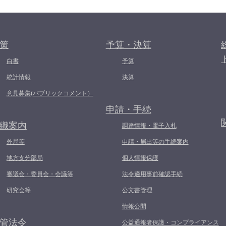
策
予算・決算
白書
予算
統計情報
決算
意見募集(パブリックコメント）
申請・手続
織案内
調達情報・電子入札
外局等
申請・届出等の手続案内
地方支分部局
個人情報保護
審議会・委員会・会議等
法令適用事前確認手続
研究会等
公文書管理
情報公開
管法令
公益通報者保護・コンプライアンス