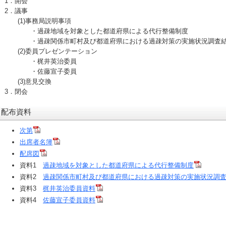
1．開会
2．議事
(1)事務局説明事項
・過疎地域を対象とした都道府県による代行整備制度
・過疎関係市町村及び都道府県における過疎対策の実施状況調査結
(2)委員プレゼンテーション
・梶井英治委員
・佐藤宣子委員
(3)意見交換
3．閉会
配布資料
次第
出席者名簿
配席図
資料1
過疎地域を対象とした都道府県による代行整備制度
資料2
過疎関係市町村及び都道府県における過疎対策の実施状況調
資料3
梶井英治委員資料
資料4
佐藤宣子委員資料