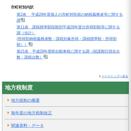
市町村別内訳
第2表 平成29年度個人の市町村民税の納税義務者等に関する
調
第11表 課税標準額段階別平成29年度分所得割額等に関する
調（合計）
(所得割納税義務者数・課税対象所得・課税標準額・所得割
額））
第21表 平成29年度軽自動車税に関する調（賦課期日現在台
数・課税台数）
ページトップへ戻る
地方税制度
地方税制の概要
毎年度の地方税制改正
関連資料・データ