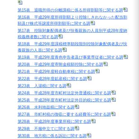
第15表 退職所得の分離課税に係る所得割額等に関する調
第16表 平成29年度所得割額より控除しきれなかった配当割
額及び株式等譲渡所得割額等に関する調
第17表 控除対象配偶者及び扶養親族の人員別平成28年度納
税義務者数に関する調
第18表 平成29年度課税標準額段階別控除対象配偶者及び扶
養親族の人員に関する調
第19表 平成29年度青色申告者及び事業専従者に関する調
第20表 平成29年度寄附金税額控除に関する調
第21表 平成29年度軽自動車税に関する調
第22表 平成28年度鉱産税に関する調
第23表 入湯税に関する調
第24表 平成28年度市町村法定外普通税に関する調
第25表 平成28年度市町村法定外目的税に関する調
第26表 水利地益税に関する調
第27表 市町村税の徴収に要する経費等に関する調
第28表 平成28年度事業所税に関する調
第29表 不服申立てに関する調
第30表 地方税に係る訴訟に関する調