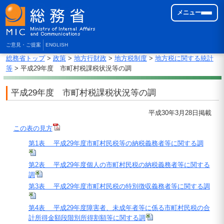
メニュー
ご意見・ご提案
ENGLISH
総務省トップ
>
政策
>
地方行財政
>
地方税制度
>
地方税に関する統計
等
> 平成29年度 市町村税課税状況等の調
平成29年度 市町村税課税状況等の調
平成30年3月28日掲載
この表の見方
第1表 平成29年度市町村民税等の納税義務者等に関する調
第2表 平成29年度個人の市町村民税の納税義務者等に関する
調
第3表 平成29年度市町村民税の特別徴収義務者等に関する調
第4表 平成29年度障害者、未成年者等に係る市町村民税の合
計所得金額段階別所得割額等に関する調