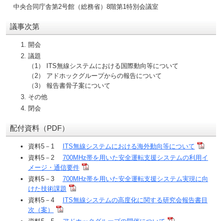
中央合同庁舎第2号館（総務省）8階第1特別会議室
議事次第
開会
議題
（1） ITS無線システムにおける国際動向等について
（2） アドホックグループからの報告について
（3） 報告書骨子案について
その他
閉会
配付資料（PDF）
資料5－1
ITS無線システムにおける海外動向等について
資料5－2
700MHz帯を用いた安全運転支援システムの利用イ
メージ・通信要件
資料5－3
700MHz帯を用いた安全運転支援システム実現に向
けた技術課題
資料5－4
ITS無線システムの高度化に関する研究会報告書目
次（案）