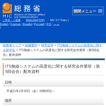
開閉メニュー
ご意見・ご提案
ENGLISH(TOP)
MIC ICT Policy
(
English
/
Français
/
Español
/
Русский
/
中文
/
عربي
)
総務省トップ
>
組織案内
>
研究会等
>
ITS無線システムの高度化に関す
る研究会
> ITS無線システムの高度化に関する研究会作業班（第5回会
合）配布資料
ITS無線システムの高度化に関する研究会作業班（第
5回会合）配布資料
日時
平成21年2月20日（金）10時00分～
場所