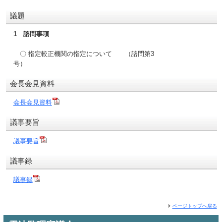
議題
1 諮問事項
〇 指定較正機関の指定について （諮問第3
号
会長会見資料
会長会見資料
議事要旨
議事要旨
議事録
議事録
ページトップへ戻る