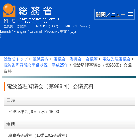
開閉メニュー
ご意見・ご提案
ENGLISH(TOP)
MIC ICT Policy
(
English
/
Français
/
Español
/
Русский
/
中文
/
عربي
)
総務省トップ
>
組織案内
>
審議会・委員会・会議等
>
電波監理審議会
>
電波監理審議会開催状況 平成25年
> 電波監理審議会（第988回）会議
資料
電波監理審議会（第988回）会議資料
日時
平成25年2月6日（水）16:00～
場所
総務省会議室（10階1002会議室）