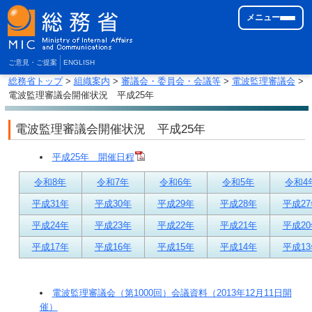
メニュー
ご意見・ご提案
ENGLISH
総務省トップ
>
組織案内
>
審議会・委員会・会議等
>
電波監理審議会
>
電波監理審議会開催状況 平成25年
電波監理審議会開催状況 平成25年
平成25年 開催日程
令和8年
令和7年
令和6年
令和5年
令和4
平成31年
平成30年
平成29年
平成28年
平成2
平成24年
平成23年
平成22年
平成21年
平成2
平成17年
平成16年
平成15年
平成14年
平成1
電波監理審議会（第1000回）会議資料（2013年12月11日開
催）