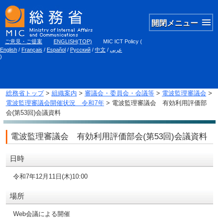
開閉メニュー
ご意見・ご提案
ENGLISH(TOP)
MIC ICT Policy
(
English
/
Français
/
Español
/
Русский
/
中文
/
عربي
)
総務省トップ
>
組織案内
>
審議会・委員会・会議等
>
電波監理審議会
>
電波監理審議会開催状況 令和7年
> 電波監理審議会 有効利用評価部
会(第53回)会議資料
電波監理審議会 有効利用評価部会(第53回)会議資料
日時
令和7年12月11日(木)10:00
場所
Web会議による開催