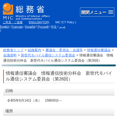
開閉メニュー
ご意見・ご提案
ENGLISH(TOP)
MIC ICT Policy
(
English
/
Français
/
Español
/
Русский
/
中文
/
عربي
)
総務省トップ
>
組織案内
>
審議会・委員会・会議等
>
情報通信審議会
>
会議資料
>
新世代モバイル通信システム委員会
> 情報通信審議会 情報
通信技術分科会 新世代モバイル通信システム委員会（第26回）
情報通信審議会 情報通信技術分科会 新世代モバイ
ル通信システム委員会（第26回）
日時
令和5年6月14日（水） 15時00分～
場所