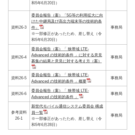
和5年6月20日）
委員会報告（案）「5G等の利用拡大に向
けた中継局及び高出力端末等の技術的条
資料26-3
事務局
件」
※一部修正があったため、差し替え（令
和5年6月20日）
委員会報告（案）「 狭帯域 LTE-
Advanced の技術的条件 」に対する意見
資料26-4
事務局
募集の結果と意見に対する考え方（案）
委員会報告（案）「 狭帯域 LTE-
資料26-5
事務局
Advanced の技術的条件 」概要
委員会報告（案）「 狭帯域 LTE-
資料26-6
事務局
Advanced の技術的条件 」
新世代モバイル通信システム委員会 構成
参考資料
員一覧
事務局
26-1
※一部修正があったため、差し替え（令
和5年6月28日）