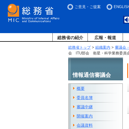
ご意見・ご提案
ENGLIS
総務省の紹介
広報・報道
総務省トップ
>
組織案内
>
審議会
会 ITU部会 衛星・科学業務委員
情報通信審議会
概要
委員名簿
審議中継
開催案内
会議資料