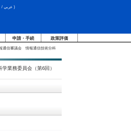
文
/
عربي
)
申請・手続
政策評価
情報通信審議会 情報通信技術分科
科学業務委員会（第6回）