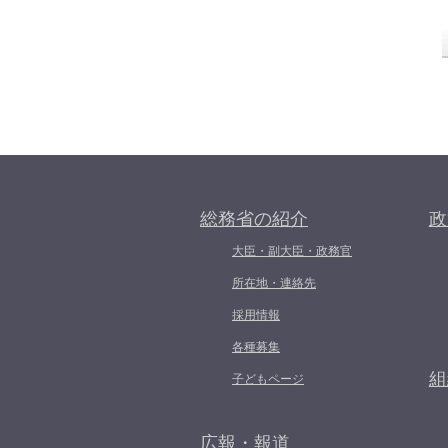
総務省の紹介
政
大臣・副大臣・政務官
所在地・連絡先
採用情報
各種募集
組
子どもページ
広報・報道