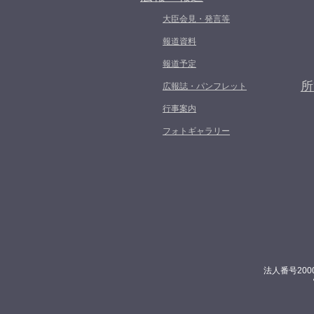
大臣会見・発言等
報道資料
報道予定
所
広報誌・パンフレット
行事案内
フォトギャラリー
法人番号200