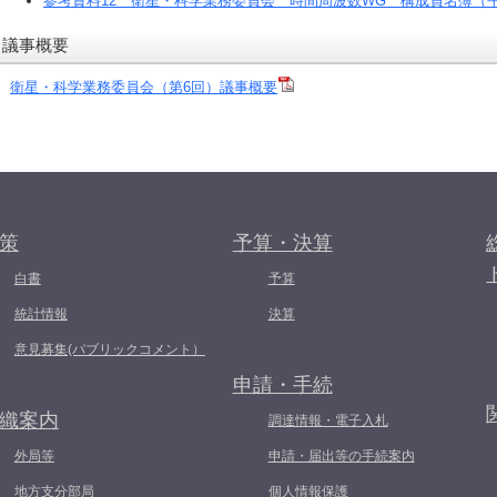
参考資料12 衛星・科学業務委員会 時間周波数WG 構成員名簿（平
議事概要
衛星・科学業務委員会（第6回）議事概要
策
予算・決算
白書
予算
統計情報
決算
意見募集(パブリックコメント）
申請・手続
織案内
調達情報・電子入札
外局等
申請・届出等の手続案内
地方支分部局
個人情報保護