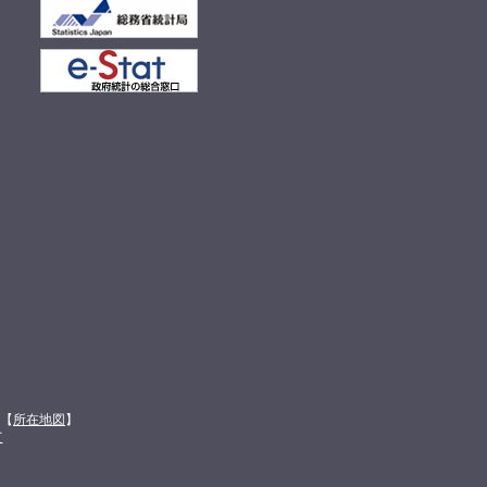
館【
所在地図
】
て