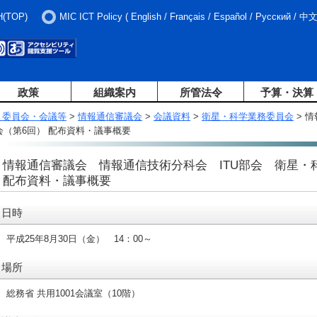
H(TOP)
MIC ICT Policy
(
English
/
Français
/
Español
/
Русский
/
中
政策
組織案内
所管法令
予算・決算
・委員会・会議等
>
情報通信審議会
>
会議資料
>
衛星・科学業務委員会
> 
会（第6回） 配布資料・議事概要
情報通信審議会 情報通信技術分科会 ITU部会 衛星・
配布資料・議事概要
日時
平成25年8月30日（金） 14：00～
場所
総務省 共用1001会議室（10階）