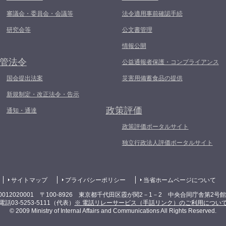
審議会・委員会・会議等
法令適用事前確認手続
研究会等
公文書管理
情報公開
管法令
公益通報者保護・コンプライアンス
国会提出法案
災害用備蓄食品の提供
新規制定・改正法令・告示
政策評価
通知・通達
政策評価ポータルサイト
独立行政法人評価ポータルサイト
サイトマップ
プライバシーポリシー
当省ホームページについて
0012020001 〒100-8926 東京都千代田区霞が関2－1－2 中央合同庁舎第2号
電話03-5253-5111（代表）
※ 電話リレーサービス（手話リンク）のご利用につい
© 2009 Ministry of Internal Affairs and Communications All Rights Reserved.