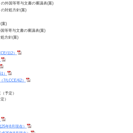
0月）の外国等寄与文書の審議表(案)
月）の対処方針(案)
(案)
の外国等寄与文書の審議表(案)
対処方針(案)
E/112）
）
61）
/LCCE/62）
一覧（予定）
予定）
）
25年8月現在）