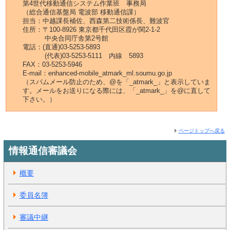
第4世代移動通信システム作業班 事務局
（総合通信基盤局 電波部 移動通信課）
担当：中越課長補佐、西森第二技術係長、難波官
住所：〒100-8926 東京都千代田区霞が関2-1-2
中央合同庁舎第2号館
電話：(直通)03-5253-5893
(代表)03-5253-5111 内線 5893
FAX：03-5253-5946
E-mail：enhanced-mobile_atmark_ml.soumu.go.jp
（スパムメール防止のため、@を「_atmark_」と表示していま
す。メールをお送りになる際には、「_atmark_」を@に直して
下さい。）
ページトップへ戻る
情報通信審議会
概要
委員名簿
審議中継