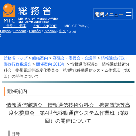
開閉メニュー
ご意見・ご提案
ENGLISH(TOP)
MIC ICT Policy
(
English
/
Français
/
Español
/
Русский
/
中文
/
عربي
)
総務省トップ
>
組織案内
>
審議会・委員会・会議等
>
情報通信行政・
郵政行政審議会
>
開催案内 2013年
> 情報通信審議会 情報通信技術分
科会 携帯電話等高度化委員会 第4世代移動通信システム作業班（第8
回）の開催について
開催案内
情報通信審議会 情報通信技術分科会 携帯電話等高
度化委員会 第4世代移動通信システム作業班（第8
回）の開催について
日時