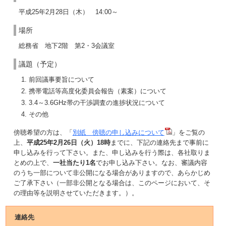
平成25年2月28日（木） 14:00～
場所
総務省 地下2階 第2・3会議室
議題（予定）
前回議事要旨について
携帯電話等高度化委員会報告（素案）について
3.4～3.6GHz帯の干渉調査の進捗状況について
その他
傍聴希望の方は、「
別紙 傍聴の申し込みについて
」をご覧の
上、
平成25年2月26日（火）18時
までに、下記の連絡先まで事前に
申し込みを行って下さい。また、申し込みを行う際は、各社取りま
とめの上で、
一社当たり1名
でお申し込み下さい。なお、審議内容
のうち一部について非公開になる場合がありますので、あらかじめ
ご了承下さい（一部非公開となる場合は、このページにおいて、そ
の理由等を説明させていただきます。）。
連絡先