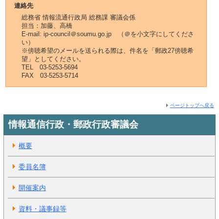
連絡先
総務省 情報流通行政局 総務課 審議会係
担当：加藤、高橋
E-mail: ip-council＠soumu.go.jp （＠を小文字にしてくださ
い）
※傍聴希望のメールを送られる際は、件名を「郵政27傍聴希
望」としてください。
TEL 03-5253-5694
FAX 03-5253-5714
ページトップへ戻る
情報通信行政・郵政行政審議会
概要
委員名簿
開催案内
資料・議事録等