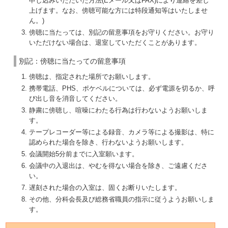
申し込みいただいた方法(Eメール又はFAX)により連絡を差し
上げます。なお、傍聴可能な方には特段通知等はいたしませ
ん。)
傍聴に当たっては、別記の留意事項をお守りください。お守り
いただけない場合は、退室していただくことがあります。
別記：傍聴に当たっての留意事項
傍聴は、指定された場所でお願いします。
携帯電話、PHS、ポケベルについては、必ず電源を切るか、呼
び出し音を消音してください。
静粛に傍聴し、喧噪にわたる行為は行わないようお願いしま
す。
テープレコーダー等による録音、カメラ等による撮影は、特に
認められた場合を除き、行わないようお願いします。
会議開始5分前までに入室願います。
会議中の入退出は、やむを得ない場合を除き、ご遠慮くださ
い。
遅刻された場合の入室は、固くお断りいたします。
その他、分科会長及び総務省職員の指示に従うようお願いしま
す。