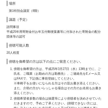
場所
第1特別会議室（8階）
議題（予定）
諮問事項
平成25年用寄附金付お年玉付郵便葉書等に付加された寄附金の配分
団体等の認可
傍聴可能人数
20人程度
傍聴を御希望の方は以下の点にご留意ください。
傍聴を御希望の方は、平成25年3月27日（水）13時までに、ご
氏名、ご職業（お勤めの方は勤務先）、ご連絡先をEメール又
はFAXで、下記係に事前登録してください。
※車椅子をお使いになられる方はその旨お書き添えください。
また、介助の方がいらっしゃる場合はその方のお名前もお書き
添えください。
傍聴希望者多数の場合は抽選等により傍聴者を決めさせていた
だきますので、予めご了承ください。(傍聴できない方には、