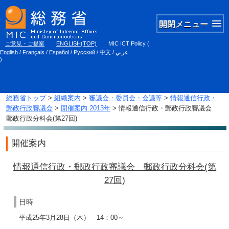
開閉メニュー
ご意見・ご提案
ENGLISH(TOP)
MIC ICT Policy
(
English
/
Français
/
Español
/
Русский
/
中文
/
عربي
)
総務省トップ
>
組織案内
>
審議会・委員会・会議等
>
情報通信行政・
郵政行政審議会
>
開催案内 2013年
> 情報通信行政・郵政行政審議会
郵政行政分科会(第27回)
開催案内
情報通信行政・郵政行政審議会 郵政行政分科会(第
27回)
日時
平成25年3月28日（木） 14：00～