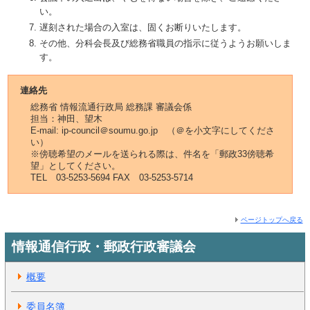
い。
遅刻された場合の入室は、固くお断りいたします。
その他、分科会長及び総務省職員の指示に従うようお願いしま
す。
連絡先
総務省 情報流通行政局 総務課 審議会係
担当：神田、望木
E-mail: ip-council＠soumu.go.jp （＠を小文字にしてくださ
い）
※傍聴希望のメールを送られる際は、件名を「郵政33傍聴希
望」としてください。
TEL 03-5253-5694 FAX 03-5253-5714
ページトップへ戻る
情報通信行政・郵政行政審議会
概要
委員名簿