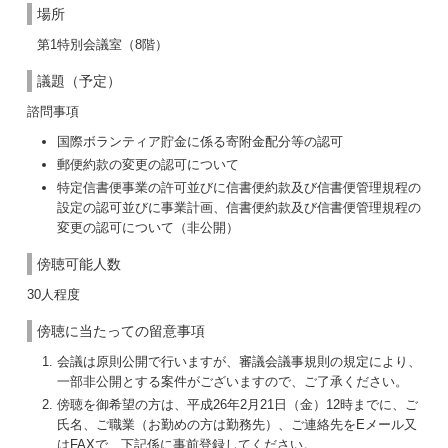
場所
第1特別会議室（8階）
議題（予定）
諮問事項
国際ボランティア貯金に係る寄附金配分等の認可
郵便約款の変更の認可について
特定信書便事業の許可並びに信書便約款及び信書便管理規程の
設定の認可並びに事業計画、信書便約款及び信書便管理規程の
変更の認可について（非公開）
傍聴可能人数
30人程度
傍聴に当たっての留意事項
会議は原則公開で行いますが、審議会議事規則の規定により、
一部非公開とする案件がございますので、ご了承ください。
傍聴を御希望の方は、平成26年2月21日（金）12時までに、ご
氏名、ご職業（お勤めの方は勤務先）、ご連絡先をEメール又
はFAXで、下記係に事前登録してください。