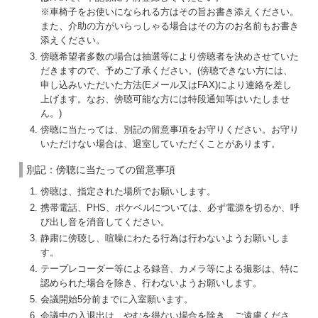
※車椅子をお使いになられる方はその旨お書き添えください。
また、介助の方がいらっしゃる場合はその方のお名前もお書き
添えください。
傍聴希望者多数の場合は抽選等により傍聴者を決めさせていた
だきますので、予めご了承ください。(傍聴できない方には、
申し込みいただいた方法(Eメール又はFAX)により連絡を差し
上げます。なお、傍聴可能な方には特段通知等はいたしませ
ん。)
傍聴に当たっては、別記の留意事項をお守りください。お守り
いただけない場合は、退室していただくことがあります。
別記：傍聴に当たっての留意事項
傍聴は、指定された場所でお願いします。
携帯電話、PHS、ポケベルについては、必ず電源を切るか、呼
び出し音を消音してください。
静粛に傍聴し、喧噪にわたる行為は行わないようお願いしま
す。
テープレコーダー等による録音、カメラ等による撮影は、特に
認められた場合を除き、行わないようお願いします。
会議開始5分前までに入室願います。
会議中の入退出は、やむを得ない場合を除き、ご遠慮くださ