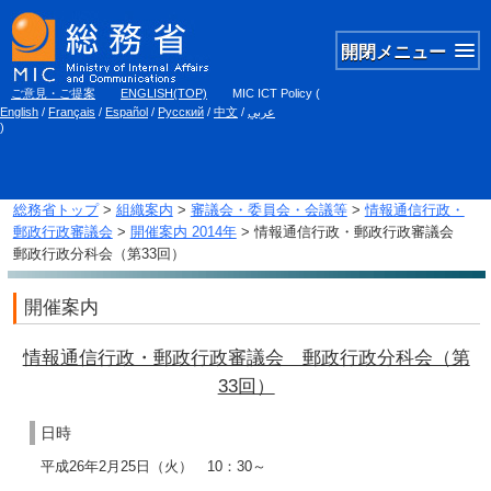
開閉メニュー
ご意見・ご提案
ENGLISH(TOP)
MIC ICT Policy
(
English
/
Français
/
Español
/
Русский
/
中文
/
عربي
)
総務省トップ
>
組織案内
>
審議会・委員会・会議等
>
情報通信行政・
郵政行政審議会
>
開催案内 2014年
> 情報通信行政・郵政行政審議会
郵政行政分科会（第33回）
開催案内
情報通信行政・郵政行政審議会 郵政行政分科会（第
33回）
日時
平成26年2月25日（火） 10：30～