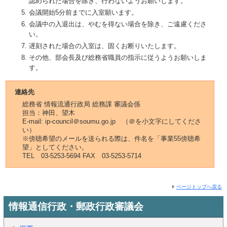
認められた場合を除き、行わないようお願いします。
会議開始5分前までに入室願います。
会議中の入退出は、やむを得ない場合を除き、ご遠慮くださ
い。
遅刻された場合の入室は、固くお断りいたします。
その他、部会長及び総務省職員の指示に従うようお願いしま
す。
連絡先
総務省 情報流通行政局 総務課 審議会係
担当：神田、望木
E-mail: ip-council＠soumu.go.jp （＠を小文字にしてくださ
い）
※傍聴希望のメールを送られる際は、件名を「事業55傍聴希
望」としてください。
TEL 03-5253-5694 FAX 03-5253-5714
ページトップへ戻る
情報通信行政・郵政行政審議会