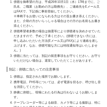
傍聴を御希望の方は、平成26年10月1日（水）17時までに、ご
氏名、ご職業（お勤めの方は勤務先）、ご連絡先をEメール又
はFAXで、下記係に事前登録してください。
※車椅子をお使いになられる方はその旨お書き添えください。
また、介助の方がいらっしゃる場合はその方のお名前もお書き
添えください。
傍聴希望者多数の場合は抽選等により傍聴者を決めさせていた
だきますので、予めご了承ください。(傍聴できない方には、
申し込みいただいた方法(Eメール又はFAX)により連絡を差し
上げます。なお、傍聴可能な方には特段通知等はいたしませ
ん。)
傍聴に当たっては、別記の留意事項をお守りください。お守り
いただけない場合は、退室していただくことがあります。
別記：傍聴に当たっての注意事項
傍聴は、指定された場所でお願いします。
携帯電話、PHS等については、必ず電源を切るか、呼び出し音
を消音してください。
静粛に傍聴し、喧噪にわたる行為は行わないようお願いしま
す。
テープレコーダー等による録音、カメラ等による撮影は、特に