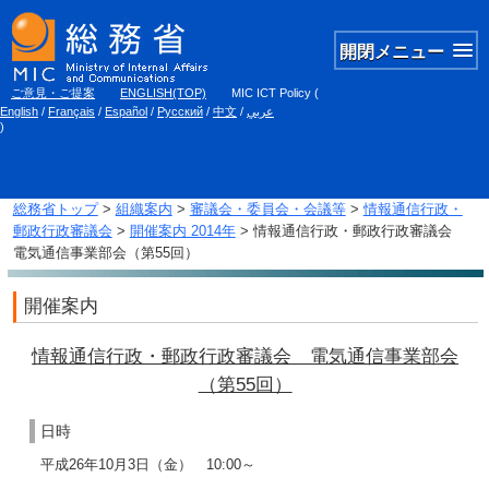
開閉メニュー
ご意見・ご提案
ENGLISH(TOP)
MIC ICT Policy
(
English
/
Français
/
Español
/
Русский
/
中文
/
عربي
)
総務省トップ
>
組織案内
>
審議会・委員会・会議等
>
情報通信行政・
郵政行政審議会
>
開催案内 2014年
> 情報通信行政・郵政行政審議会
電気通信事業部会（第55回）
開催案内
情報通信行政・郵政行政審議会 電気通信事業部会
（第55回）
日時
平成26年10月3日（金） 10:00～