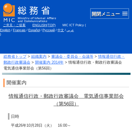
開閉メニュー
ご意見・ご提案
ENGLISH(TOP)
MIC ICT Policy
(
English
/
Français
/
Español
/
Русский
/
中文
/
عربي
)
総務省トップ
>
組織案内
>
審議会・委員会・会議等
>
情報通信行政・
郵政行政審議会
>
開催案内 2014年
> 情報通信行政・郵政行政審議会
電気通信事業部会（第56回）
開催案内
情報通信行政・郵政行政審議会 電気通信事業部会
（第56回）
日時
平成26年10月28日（火） 16:00～