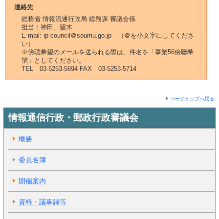
連絡先
総務省 情報流通行政局 総務課 審議会係
担当：神田、望木
E-mail: ip-council＠soumu.go.jp （＠を小文字にしてくださ
い）
※傍聴希望のメールを送られる際は、件名を「事業56傍聴希
望」としてください。
TEL 03-5253-5694 FAX 03-5253-5714
ページトップへ戻る
情報通信行政・郵政行政審議会
概要
委員名簿
開催案内
資料・議事録等