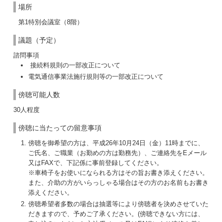
場所
第1特別会議室（8階）
議題（予定）
諮問事項
接続料規則の一部改正について
電気通信事業法施行規則等の一部改正について
傍聴可能人数
30人程度
傍聴に当たっての留意事項
傍聴を御希望の方は、平成26年10月24日（金）11時までに、
ご氏名、ご職業（お勤めの方は勤務先）、ご連絡先をEメール
又はFAXで、下記係に事前登録してください。
※車椅子をお使いになられる方はその旨お書き添えください。
また、介助の方がいらっしゃる場合はその方のお名前もお書き
添えください。
傍聴希望者多数の場合は抽選等により傍聴者を決めさせていた
だきますので、予めご了承ください。(傍聴できない方には、