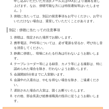
申し込みいただいた方法(Eメール又はFAX)により連絡を差し
上げます。なお、傍聴可能な方には特段通知等はいたしませ
ん。)
傍聴に当たっては、別記の留意事項をお守りください。お守り
いただけない場合は、退室していただくことがあります。
別記：傍聴に当たっての注意事項
傍聴は、指定された場所でお願いします。
携帯電話、PHS等については、必ず電源を切るか、呼び出し音
を消音してください。
静粛に傍聴し、喧噪にわたる行為は行わないようお願いしま
す。
テープレコーダー等による録音、カメラ等による撮影は、特に
認められた場合を除き、行わないようお願いします。
会議開始5分前までに入室願います。
会議中の入退出は、やむを得ない場合を除き、ご遠慮くださ
い。
遅刻された場合の入室は、固くお断りいたします。
その他、部会長及び総務省職員の指示に従うようお願いしま
す。