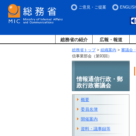
ご意見・ご提案
ENGLIS
総務省の紹介
広報・報道
総務省トップ
>
組織案内
>
審議会
信事業部会（第93回）
情報通信行政・郵
政行政審議会
概要
委員名簿
開催案内
資料・議事録等