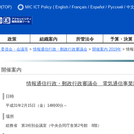
H(TOP)
MIC ICT Policy
(
English
/
Français
/
Español
/
Русский
/
中
政策
組織案内
所管法令
予算・決算
・委員会・会議等
>
情報通信行政・郵政行政審議会
>
開催案内 2019年
> 情
開催案内
情報通信行政・郵政行政審議会 電気通信事業
日時
平成31年2月15日（金）14時00分～
場所
総務省 第1特別会議室（中央合同庁舎第2号館 8階）