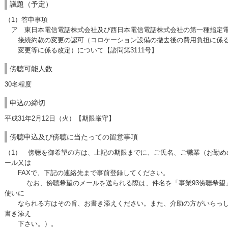
議題（予定）
（1）答申事項
ア 東日本電信電話株式会社及び西日本電信電話株式会社の第一種指定
接続約款の変更の認可（コロケーション設備の撤去後の費用負担に係る
変更等に係る改定）について【諮問第3111号】
傍聴可能人数
30名程度
申込の締切
平成31年2月12日（火）【期限厳守】
傍聴申込及び傍聴に当たっての留意事項
（1） 傍聴を御希望の方は、上記の期限までに、ご氏名、ご職業（お勤め
ール又は
FAXで、下記の連絡先まで事前登録してください。
なお、傍聴希望のメールを送られる際は、件名を「事業93傍聴希望」
使いに
なられる方はその旨、お書き添えください。また、介助の方がいらっし
書き添え
下さい。）。