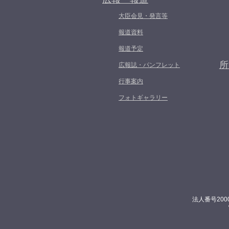
大臣会見・発言等
報道資料
報道予定
所
広報誌・パンフレット
行事案内
フォトギャラリー
法人番号200