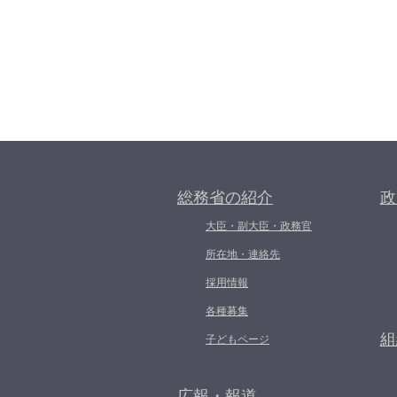
総務省の紹介
政
大臣・副大臣・政務官
所在地・連絡先
採用情報
各種募集
組
子どもページ
広報・報道