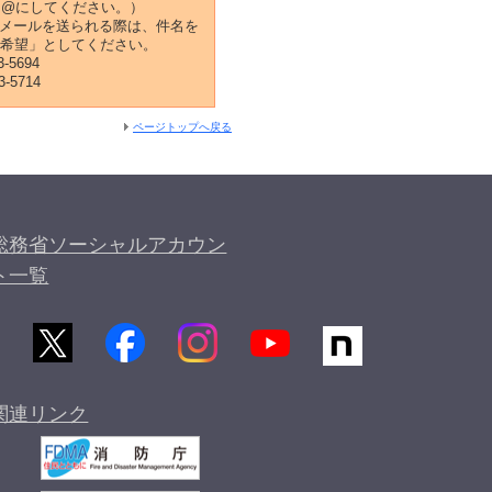
k_を@にしてください。）
メールを送られる際は、件名を
聴希望」としてください。
-5694
3-5714
ページトップへ戻る
総務省ソーシャルアカウン
ト一覧
関連リンク