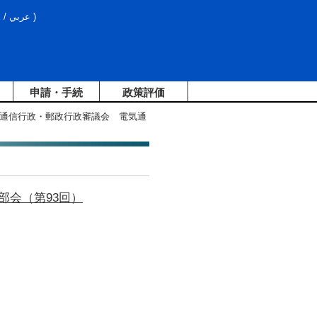
文
/
عربي
)
申請・手続
政策評価
報通信行政・郵政行政審議会 電気通
部会（第93回）