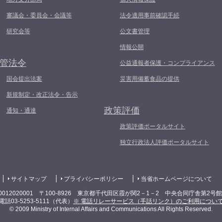
審議会・委員会・会議等
法令適用事前確認手続
研究会等
公文書管理
情報公開
管法令
公益通報者保護・コンプライアンス
国会提出法案
災害用備蓄食品の提供
新規制定・改正法令・告示
政策評価
通知・通達
政策評価ポータルサイト
独立行政法人評価ポータルサイト
サイトマップ
プライバシーポリシー
当省ホームページについて
0012020001 〒100-8926 東京都千代田区霞が関2－1－2 中央合同庁舎第2号
電話03-5253-5111（代表）
※ 電話リレーサービス（手話リンク）のご利用につい
© 2009 Ministry of Internal Affairs and Communications All Rights Reserved.