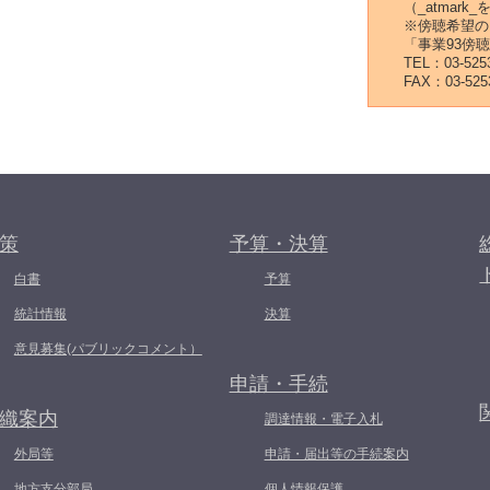
（_atmar
※傍聴希望の
「事業93傍
TEL：03-5253
FAX：03-525
策
予算・決算
白書
予算
統計情報
決算
意見募集(パブリックコメント）
申請・手続
織案内
調達情報・電子入札
外局等
申請・届出等の手続案内
地方支分部局
個人情報保護