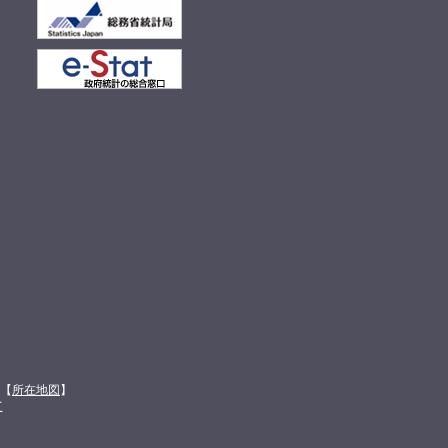
館【
所在地図
】
て