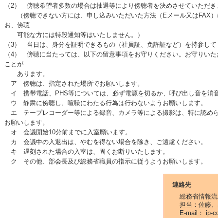
（2） 傍聴希望者多数の場合は抽選等により傍聴者を決めさせていただき
（傍聴できない方には、申し込みいただいた方法（Eメール又はFAX）
お、傍聴
可能な方には特段通知等はいたしません。）
（3） 当日は、身分を証明できるもの（社員証、免許証など）を持参して
（4） 傍聴に当たっては、以下の留意事項をお守りください。お守りいた
ことが
あります。
ア 傍聴は、指定された場所でお願いします。
イ 携帯電話、PHS等については、必ず電源を切るか、呼び出し音を消
ウ 静粛に傍聴し、喧噪にわたる行為は行わないようお願いします。
エ テープレコーダー等による録音、カメラ等による撮影は、特に認めら
お願いします。
オ 会議開始10分前までに入室願います。
カ 会議中の入退出は、やむを得ない場合を除き、ご遠慮ください。
キ 遅刻された場合の入室は、固くお断りいたします。
ク その他、部会長及び総務省職員の指示に従うようお願いします。
連絡先
総務省情報流
担当：佐藤、
E-mail： ip-c