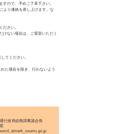
ますので、予めご了承下さい。
により連絡を差し上げます。な
ください。
だけない場合は、ご退室いただく
音してください。
れた場合を除き、行わないよう
通行政局総務課審議会係
星
ouncil_atmark_soumu.go.jp