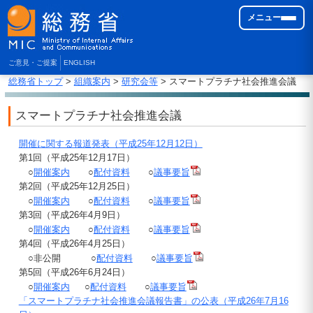
メニュー
ご意見・ご提案
ENGLISH
総務省トップ
>
組織案内
>
研究会等
> スマートプラチナ社会推進会議
スマートプラチナ社会推進会議
開催に関する報道発表（平成25年12月12日）
第1回（平成25年12月17日）
○
開催案内
○
配付資料
○
議事要旨
第2回（平成25年12月25日）
○
開催案内
○
配付資料
○
議事要旨
第3回（平成26年4月9日）
○
開催案内
○
配付資料
○
議事要旨
第4回（平成26年4月25日）
○非公開 ○
配付資料
○
議事要旨
第5回（平成26年6月24日）
○
開催案内
○
配付資料
○
議事要旨
「スマートプラチナ社会推進会議報告書」の公表（平成26年7月16