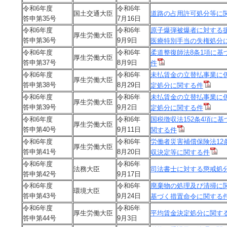
令和6年度
令和6年
国土交通大臣
道路の占用許可処分等に
答申第35号
7月16日
令和6年度
令和6年
原子爆弾被爆者に対する
厚生労働大臣
答申第36号
9月9日
医療特別手当の失権処分
令和6年度
令和6年
柔道整復師法8条1項に基
厚生労働大臣
答申第37号
8月9日
件
令和6年度
令和6年
未払賃金の立替払事業に
厚生労働大臣
答申第38号
8月29日
定処分に関する件
令和6年度
令和6年
未払賃金の立替払事業に
厚生労働大臣
答申第39号
9月2日
定処分に関する件
令和6年度
令和6年
国税徴収法152条4項に
厚生労働大臣
答申第40号
9月11日
関する件
令和6年度
令和6年
労働者災害補償保険法12
厚生労働大臣
答申第41号
8月20日
収決定等に関する件
令和6年度
令和6年
法務大臣
司法書士に対する懲戒処
答申第42号
9月17日
令和6年度
令和6年
廃棄物の処理及び清掃に関
環境大臣
答申第43号
9月24日
基づく措置命令に関する
令和6年度
令和6年
厚生労働大臣
平均賃金決定処分に関す
答申第44号
9月3日