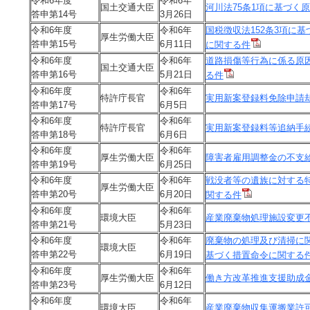
令和6年度
令和6年
国土交通大臣
河川法75条1項に基づく
答申第14号
3月26日
令和6年度
令和6年
国税徴収法152条3項に
厚生労働大臣
答申第15号
6月11日
に関する件
令和6年度
令和6年
道路損傷等行為に係る原
国土交通大臣
答申第16号
5月21日
る件
令和6年度
令和6年
特許庁長官
実用新案登録料免除申請
答申第17号
6月5日
令和6年度
令和6年
特許庁長官
実用新案登録料等追納手
答申第18号
6月6日
令和6年度
令和6年
厚生労働大臣
障害者雇用調整金の不支
答申第19号
6月25日
令和6年度
令和6年
戦没者等の遺族に対する
厚生労働大臣
答申第20号
6月20日
関する件
令和6年度
令和6年
環境大臣
産業廃棄物処理施設変更
答申第21号
5月23日
令和6年度
令和6年
廃棄物の処理及び清掃に関
環境大臣
答申第22号
6月19日
基づく措置命令に関する件
令和6年度
令和6年
厚生労働大臣
働き方改革推進支援助成
答申第23号
6月12日
令和6年度
令和6年
環境大臣
産業廃棄物収集運搬業許