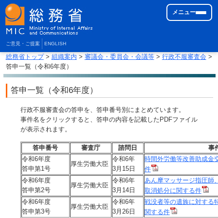
メニュー
ご意見・ご提案
ENGLISH
総務省トップ
>
組織案内
>
審議会・委員会・会議等
>
行政不服審査会
>
答申一覧（令和6年度）
答申一覧（令和6年度）
行政不服審査会の答申を、答申番号別にまとめています。
事件名をクリックすると、答申の内容を記載したPDFファイル
が表示されます。
答申番号
審査庁
諮問日
事
令和6年度
令和6年
時間外労働等改善助成金
厚生労働大臣
答申第1号
3月15日
件
令和6年度
令和6年
あん摩マッサージ指圧師
厚生労働大臣
答申第2号
3月14日
取消処分に関する件
令和6年度
令和6年
戦没者等の遺族に対する
厚生労働大臣
答申第3号
3月26日
関する件