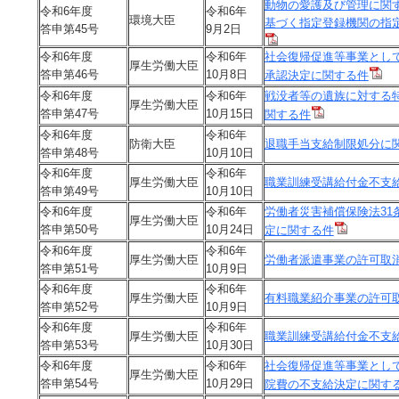
動物の愛護及び管理に関す
令和6年度
令和6年
環境大臣
基づく指定登録機関の指
答申第45号
9月2日
令和6年度
令和6年
社会復帰促進等事業とし
厚生労働大臣
答申第46号
10月8日
承認決定に関する件
令和6年度
令和6年
戦没者等の遺族に対する
厚生労働大臣
答申第47号
10月15日
関する件
令和6年度
令和6年
防衛大臣
退職手当支給制限処分に
答申第48号
10月10日
令和6年度
令和6年
厚生労働大臣
職業訓練受講給付金不支
答申第49号
10月10日
令和6年度
令和6年
労働者災害補償保険法31
厚生労働大臣
答申第50号
10月24日
定に関する件
令和6年度
令和6年
厚生労働大臣
労働者派遣事業の許可取
答申第51号
10月9日
令和6年度
令和6年
厚生労働大臣
有料職業紹介事業の許可
答申第52号
10月9日
令和6年度
令和6年
厚生労働大臣
職業訓練受講給付金不支
答申第53号
10月30日
令和6年度
令和6年
社会復帰促進等事業とし
厚生労働大臣
答申第54号
10月29日
院費の不支給決定に関す