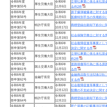
令和6年度
令和6年
立替払事業に係る未払賃
厚生労働大臣
答申第55号
11月6日
る件2件
令和6年度
令和6年
原子爆弾被爆者に対する
厚生労働大臣
答申第56号
11月6日
医療特別手当の失権処分
令和6年度
令和6年
特許庁長官
商標登録出願却下処分に
答申第57号
10月17日
令和6年度
令和6年
厚生労働大臣
社会保険労務士に対する
答申第58号
11月19日
令和6年度
令和6年
社会復帰促進等事業とし
厚生労働大臣
答申第59号
11月22日
決定に関する件
令和6年度
令和6年
立替払事業に係る未払賃
厚生労働大臣
答申第60号
12月3日
件2件
令和6年度
令和6年
道路損傷等行為に係る原
国土交通大臣
答申第61号
11月5日
る件
令和6年度
令和6年
金融商品取引法52条1項
金融庁長官
答申第62号
9月26日
する件
令和6年度
令和6年
社会復帰促進等事業とし
厚生労働大臣
答申第63号
12月12日
院費の不支給決定に関す
令和6年度
令和6年
特許庁長官
商標登録出願却下処分に関
答申第64号
12月2日
令和6年度
令和6年
死亡届書の記載事項証明