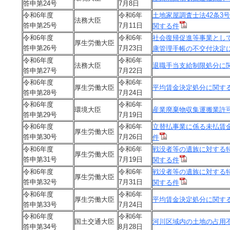
答申第24号
7月8日
令和6年度
令和6年
土地家屋調査士法42条3
法務大臣
答申第25号
7月11日
関する件
令和6年度
令和6年
社会復帰促進等事業とし
厚生労働大臣
答申第26号
7月23日
康管理手帳の不交付決定
令和6年度
令和6年
法務大臣
退職手当支給制限処分に
答申第27号
7月22日
令和6年度
令和6年
厚生労働大臣
平均賃金決定処分に関す
答申第28号
7月24日
令和6年度
令和6年
環境大臣
産業廃棄物収集運搬業許
答申第29号
7月19日
令和6年度
令和6年
立替払事業に係る未払賃
厚生労働大臣
答申第30号
7月26日
件
令和6年度
令和6年
戦没者等の遺族に対する
厚生労働大臣
答申第31号
7月19日
関する件
令和6年度
令和6年
戦没者等の遺族に対する
厚生労働大臣
答申第32号
7月31日
関する件
令和6年度
令和6年
厚生労働大臣
平均賃金決定処分に関す
答申第33号
7月24日
令和6年度
令和6年
国土交通大臣
河川区域内の土地の占用
答申第34号
8月28日