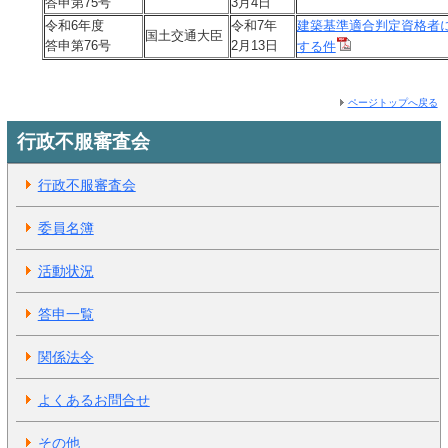
答申第75号
3月4日
令和6年度
令和7年
建築基準適合判定資格者
国土交通大臣
答申第76号
2月13日
する件
ページトップへ戻る
行政不服審査会
行政不服審査会
委員名簿
活動状況
答申一覧
関係法令
よくあるお問合せ
その他