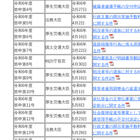
令和6年度
令和6年
厚生労働大臣
被爆者健康手帳の交付申
答申第4号
3月27日
令和6年度
令和6年
行政文書の開示実施手数
法務大臣
答申第5号
4月2日
に関する件
令和6年度
令和6年
戦没者等の遺族に対する
厚生労働大臣
答申第6号
4月16日
関する件
令和6年度
令和6年
道路損傷等行為に係る原
国土交通大臣
答申第7号
3月22日
る件
令和6年度
令和6年
国内書面及び明細書等翻
特許庁長官
答申第8号
4月30日
関する件
令和6年度
令和6年
戦没者等の遺族に対する
厚生労働大臣
答申第9号
5月16日
関する件2件
令和6年度
令和6年
厚生労働大臣
障害者雇用調整金の返還
答申第10号
5月1日
令和6年度
令和6年
未払賃金の立替払事業に
厚生労働大臣
答申第11号
5月8日
定処分に関する件
令和6年度
令和6年
社会復帰促進等事業とし
厚生労働大臣
答申第12号
5月23日
康管理手帳の不交付決定
令和6年度
令和6年
行政文書の開示実施手数
法務大臣
答申第13号
5月29日
に関する件