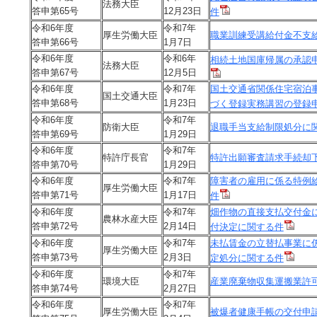
法務大臣
答申第65号
12月23日
件
令和6年度
令和7年
厚生労働大臣
職業訓練受講給付金不支
答申第66号
1月7日
令和6年度
令和6年
相続土地国庫帰属の承認
法務大臣
答申第67号
12月5日
令和6年度
令和7年
国土交通省関係住宅宿泊事
国土交通大臣
答申第68号
1月23日
づく登録実務講習の登録
令和6年度
令和7年
防衛大臣
退職手当支給制限処分に
答申第69号
1月29日
令和6年度
令和7年
特許庁長官
特許出願審査請求手続却
答申第70号
1月29日
令和6年度
令和7年
障害者の雇用に係る特例
厚生労働大臣
答申第71号
1月17日
件
令和6年度
令和7年
畑作物の直接支払交付金
農林水産大臣
答申第72号
2月14日
付決定に関する件
令和6年度
令和7年
未払賃金の立替払事業に
厚生労働大臣
答申第73号
2月3日
定処分に関する件
令和6年度
令和7年
環境大臣
産業廃棄物収集運搬業許
答申第74号
2月27日
令和6年度
令和7年
厚生労働大臣
被爆者健康手帳の交付申