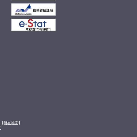
館【
所在地図
】
て