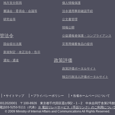
地方支分部局
個人情報保護
審議会・委員会・会議等
法令適用事前確認手続
研究会等
公文書管理
情報公開
管法令
公益通報者保護・コンプライアンス
国会提出法案
災害用備蓄食品の提供
新規制定・改正法令・告示
政策評価
通知・通達
政策評価ポータルサイト
独立行政法人評価ポータルサイト
サイトマップ
プライバシーポリシー
当省ホームページについて
0012020001 〒100-8926 東京都千代田区霞が関2－1－2 中央合同庁舎第2号
電話03-5253-5111（代表）
※ 電話リレーサービス（手話リンク）のご利用につい
© 2009 Ministry of Internal Affairs and Communications All Rights Reserved.