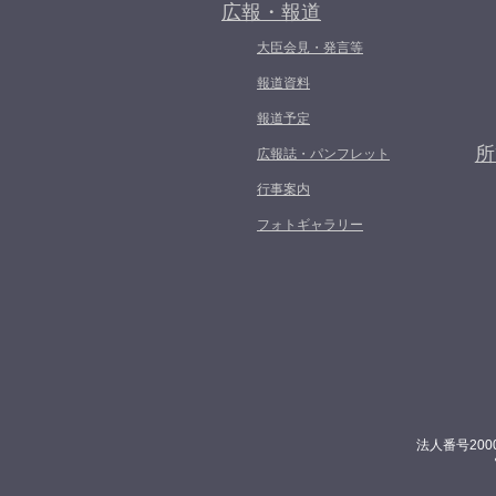
広報・報道
大臣会見・発言等
報道資料
報道予定
所
広報誌・パンフレット
行事案内
フォトギャラリー
法人番号200