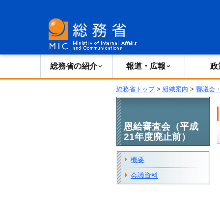
総務省の紹介
広報・報道
総務省の紹介
報道・広報
政
総務省トップ
>
組織案内
>
審議会
恩給審査会（平成
21年度廃止前）
概要
会議資料