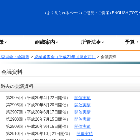
政策
組織案内
所管法令
予算・決算
よく見られるページ
ご意見・ご提案
ENGLISH(TOP)
策
組織案内
所管法令
予算・
・委員会・会議等
>
恩給審査会（平成21年度廃止前）
> 会議資料
会議資料
過去の会議資料
第2905回（平成20年4月22日開催）
開催実績
第2906回（平成20年5月20日開催）
開催実績
第2907回（平成20年6月17日開催）
開催実績
第2908回（平成20年7月15日開催）
開催実績
第2909回（平成20年9月16日開催）
開催実績
第2910回（平成20年10月21日開催）
開催実績