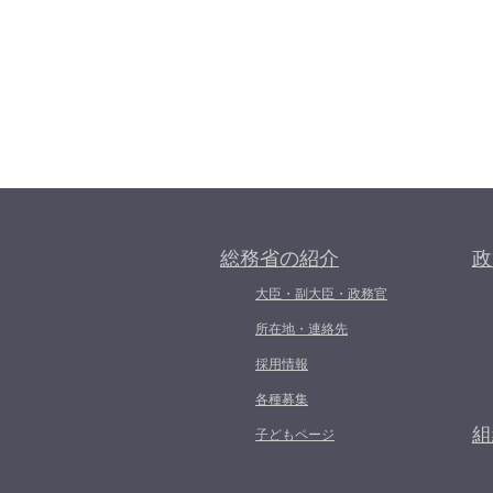
総務省の紹介
政
大臣・副大臣・政務官
所在地・連絡先
採用情報
各種募集
組
子どもページ