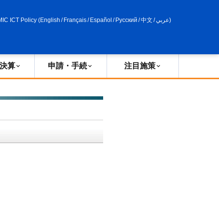
申請・手続
政策評価
MIC ICT Policy
(
English
/
Français
/
Español
/
Русский
/
中文
/
عربي
)
決算
申請・手続
注目施策