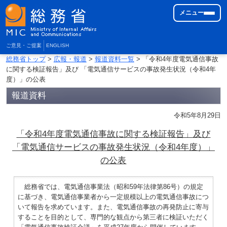
メニュー
ご意見・ご提案
ENGLISH
総務省トップ
>
広報・報道
>
報道資料一覧
> 「令和4年度電気通信事故
に関する検証報告」及び 「電気通信サービスの事故発生状況（令和4年
度）」の公表
報道資料
令和5年8月29日
「令和4年度電気通信事故に関する検証報告」及び
「電気通信サービスの事故発生状況（令和4年度）」
の公表
総務省では、電気通信事業法（昭和59年法律第86号）の規定
に基づき、電気通信事業者から一定規模以上の電気通信事故につ
いて報告を求めています。また、電気通信事故の再発防止に寄与
することを目的として、専門的な観点から第三者に検証いただく