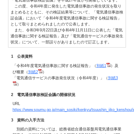
「電気通信事故検証会議」を平成27年度から開催しています。
この度、令和4年度に発生した電気通信事故の発生状況を取り
まとめるとともに、その検証結果等について、「電気通信事故検
証会議」において「令和4年度電気通信事故に関する検証報告」
として取りまとめられましたので公表します。
また、令和3年9月22日及び令和4年11月11日に公表した「電気
通信事故に関する検証報告」及び「電気通信サービスの事故発生
状況」について、一部誤りがありましたので訂正します。
1 公表資料
「令和4年度電気通信事故に関する検証報告」（
別紙1
）及
び概要（
別紙2
）
「電気通信サービスの事故発生状況（令和4年度）」（
別紙3
）
2 電気通信事故検証会議の開催状況
URL
https://www.soumu.go.jp/main_sosiki/kenkyu/tsuushin_jiko_kenshou/i
3 資料の入手方法
別紙の資料については、総務省総合通信基盤局電気通信事業