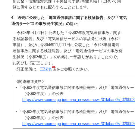
部安全・信頼性対策課（中央合同庁舎2号館10階）において閲
覧に供するとともに配布することとします。
4 過去に公表した「電気通信事故に関する検証報告」及び「電気
通信サービスの事故発生状況」の訂正
令和3年9月22日に公表した「令和2年度電気通信事故に関す
る検証報告」及び「電気通信サービスの事故発生状況（令和2
年度）」並びに令和4年11月11日に公表した「令和3年度電気
通信事故に関する検証報告」及び「電気通信サービスの事故発
生状況（令和3年度）」の内容に一部誤りがありましたので、
お詫びして訂正します。
訂正箇所は、
正誤表
をご参照ください。
《関連報道資料》
・「令和2年度電気通信事故に関する検証報告」及び「電気通信サー
（令和2年度）」の公表
https://www.soumu.go.jp/menu_news/s-news/01kiban05_020002
・「令和3年度電気通信事故に関する検証報告」及び「電気通信サー
（令和3年度）」の公表
https://www.soumu.go.jp/menu_news/s-news/01kiban05_020002