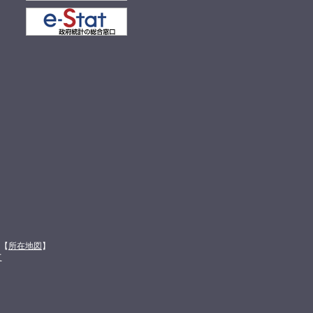
館【
所在地図
】
て