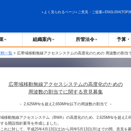
政策
組織案内
所管法令
予算・決算
よく見られるページ
ご意見・ご提案
ENGLISH(TOP)
策
組織案内
所管法令
予算・
資料一覧
> 広帯域移動無線アクセスシステムの高度化のための 周波数の割当
広帯域移動無線アクセスシステムの高度化のための
周波数の割当てに関する意見募集
－ 2,625MHzを超え2,650MHz以下の周波数の割当て －
移動無線アクセスシステム（BWA）の高度化のため、2,625MHzを超え2,65
関する開設指針案等を作成しました。
れに対して、平成25年4月13日(土)から同年5月13日(月)までの間、意見を