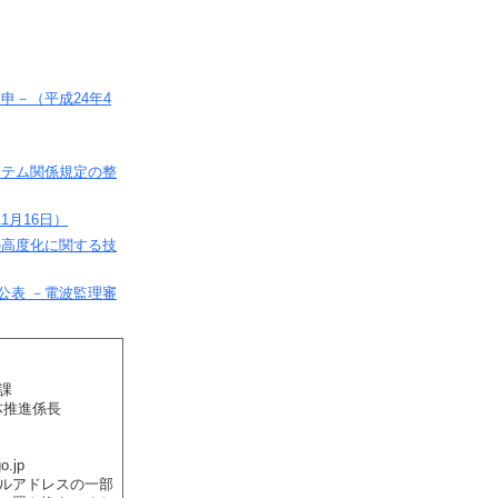
申－（平成24年4
ステム関係規定の整
1月16日）
の高度化に関する技
公表 －電波監理審
課
体推進係長
.jp
ールアドレスの一部