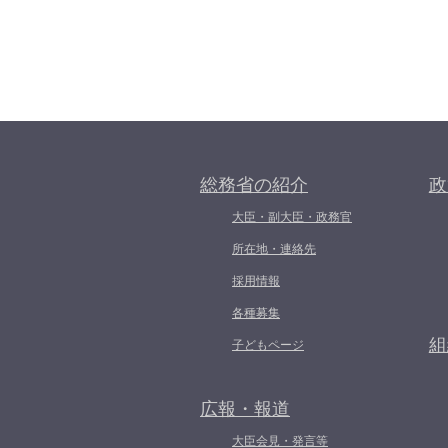
総務省の紹介
政
大臣・副大臣・政務官
所在地・連絡先
採用情報
各種募集
組
子どもページ
広報・報道
大臣会見・発言等