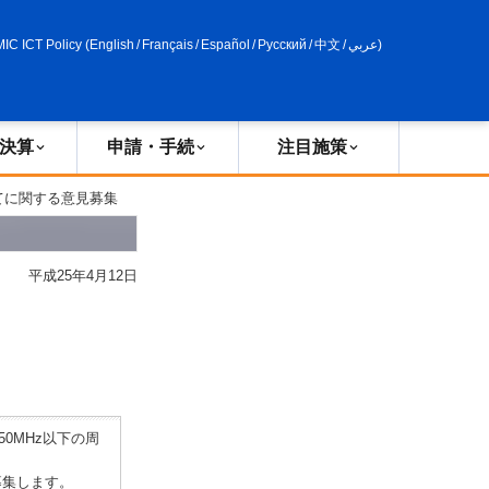
申請・手続
政策評価
MIC ICT Policy
(
English
/
Français
/
Español
/
Русский
/
中文
/
عربي
)
決算
申請・手続
注目施策
てに関する意見募集
平成25年4月12日
0MHz以下の周
募集します。