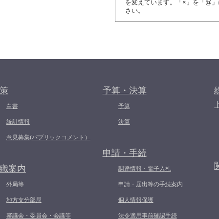
を変えています。「×」を「@」
さい。
策
予算・決算
白書
予算
統計情報
決算
意見募集(パブリックコメント）
申請・手続
織案内
調達情報・電子入札
外局等
申請・届出等の手続案内
地方支分部局
個人情報保護
審議会・委員会・会議等
法令適用事前確認手続