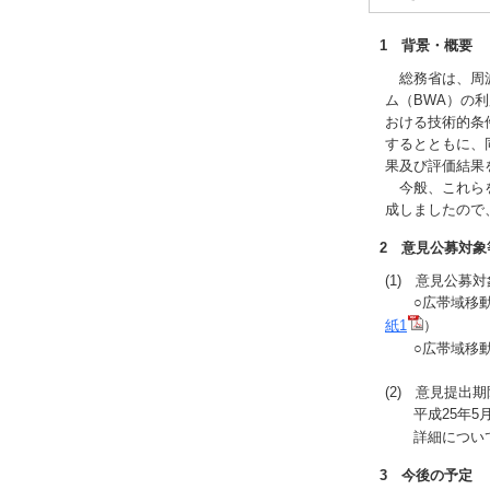
1 背景・概要
総務省は、周波
ム（BWA）の
おける技術的条
するとともに、
果及び評価結果
今般、これらを
成しましたので
2 意見公募対象
(1) 意見公募対
○広帯域移動無
紙1
）
○広帯域移動無
(2) 意見提出期
平成25年5月1
詳細について
3 今後の予定