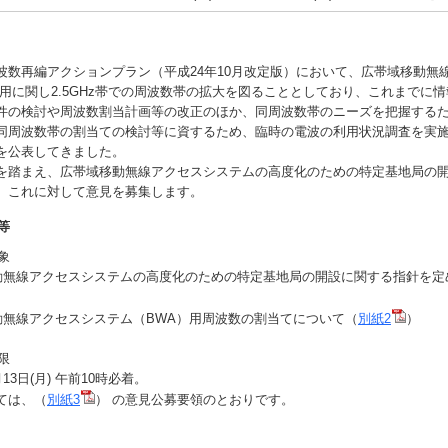
数再編アクションプラン（平成24年10月改定版）において、広帯域移動無
利用に関し2.5GHz帯での周波数帯の拡大を図ることとしており、これまでに
件の検討や周波数割当計画等の改正のほか、同周波数帯のニーズを把握する
同周波数帯の割当ての検討等に資するため、臨時の電波の利用状況調査を実
を公表してきました。
踏まえ、広帯域移動無線アクセスシステムの高度化のための特定基地局の
、これに対して意見を募集します。
等
象
線アクセスシステムの高度化のための特定基地局の開設に関する指針を定
線アクセスシステム（BWA）用周波数の割当てについて（
別紙2
）
限
3日(月) 午前10時必着。
は、（
別紙3
） の意見公募要領のとおりです。