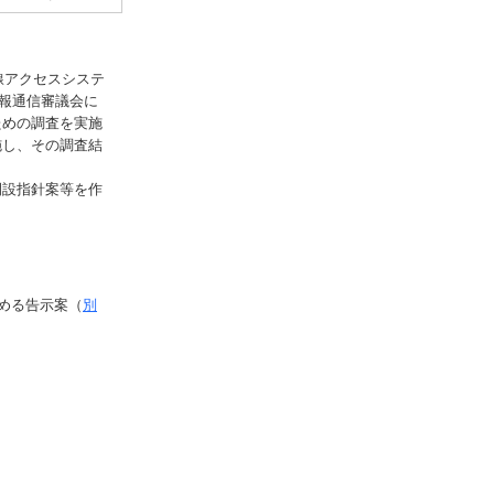
線アクセスシステ
情報通信審議会に
ための調査を実施
施し、その調査結
開設指針案等を作
める告示案（
別