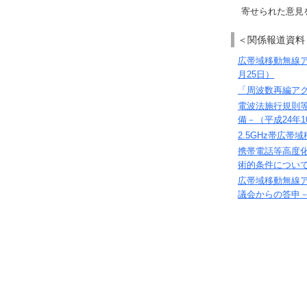
寄せられた意見
＜関係報道資料
広帯域移動無線ア
月25日）
「周波数再編アク
電波法施行規則
備－（平成24年1
2.5GHz帯広
携帯電話等高度
術的条件について
広帯域移動無線
議会からの答申－