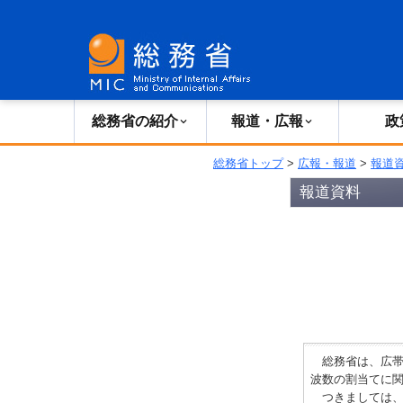
総務省の紹介
広報・報道
総務省の紹介
報道・広報
政
総務省トップ
>
広報・報道
>
報道
報道資料
総務省は、広帯域
波数の割当てに
つきましては、こ