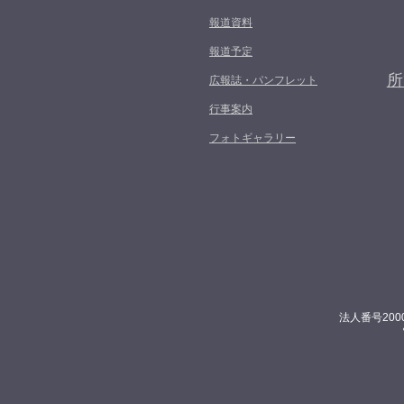
報道資料
報道予定
所
広報誌・パンフレット
行事案内
フォトギャラリー
法人番号200