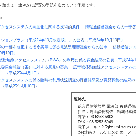
を踏まえ、速やかに所要の手続を進めていく予定です。
＞
クセスシステムの高度化に関する技術的条件 －情報通信審議会からの一部答
ションプラン（平成24年10月改定版）」の公表（平成24年10月10日）
等の一部を改正する省令案等に係る電波監理審議会からの答申 －移動通信シ
0月10日）
帯域移動無線アクセスシステム（BWA）の利用に係る調査結果の公表（平成24年1
化委員会報告（案）に対する意見の募集 －広帯域移動無線アクセスシステム
－（平成25年4月1日）
アクセスシステムに係る臨時の利用状況調査の評価結果及び意見募集の結果の
（平成25年4月10日）
連絡先
総合通信基盤局 電波部 移動通信
担当：高田課長補佐、梅城移動
電話：03-5253-5893
FAX：03-5253-5946
電子メール：2.5ghz×ml.soumu.go
(注)迷惑メール防止のため、メ