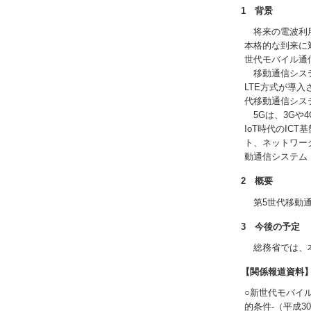
1 背景
将来の電波利用
本格的な到来に
世代モバイル通
移動通信システム
LTE方式が導入
代移動通信シス
5Gは、3Gや
IoT時代のI
ト、ネットワー
動通信システム
2 概要
第5世代移動通
3 今後の予定
総務省では、本
【関係報道資料
○新世代モバイ
的条件-（平成3