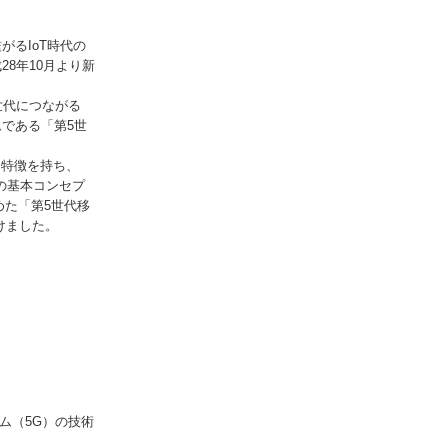
るIoT時代の
8年10月より新
世代につながる
ムである「第5世
た特徴を持ち、
Gの基本コンセプ
めた「第5世代移
けました。
ム（5G）の技術