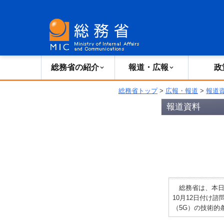
総務省の紹介
広報・報道
総務省の紹介
報道・広報
政
総務省トップ
>
広報・報道
>
報道
報道資料
総務省は、本日
10月12日付け
（5G）の技術的