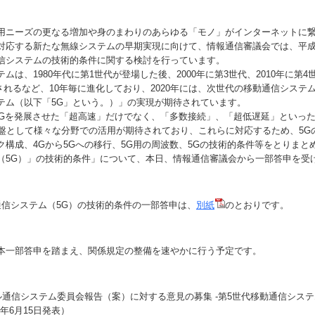
ニーズの更なる増加や身のまわりのあらゆる「モノ」がインターネットに繋が
対応する新たな無線システムの早期実現に向けて、情報通信審議会では、平成2
信システムの技術的条件に関する検討を行っています。
は、1980年代に第1世代が登場した後、2000年に第3世代、2010年に第4
されるなど、10年毎に進化しており、2020年には、次世代の移動通信システ
テム（以下「5G」という。）」の実現が期待されています。
4Gを発展させた「超高速」だけでなく、「多数接続」、「超低遅延」といっ
CT基盤として様々な分野での活用が期待されており、これらに対応するため、5
ク構成、4Gから5Gへの移行、5G用の周波数、5Gの技術的条件等をとりまと
（5G）」の技術的条件」について、本日、情報通信審議会から一部答申を受
信システム（5G）の技術的条件の一部答申は、
別紙
のとおりです。
一部答申を踏まえ、関係規定の整備を速やかに行う予定です。
】
ル通信システム委員会報告（案）に対する意見の募集 -第5世代移動通信システ
0年6月15日発表）