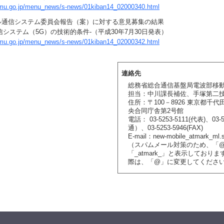
umu.go.jp/menu_news/s-news/01kiban14_02000340.html
ル通信システム委員会報告（案）に対する意見募集の結果
信システム（5G）の技術的条件-（平成30年7月30日発表）
umu.go.jp/menu_news/s-news/01kiban14_02000342.html
連絡先
総務省総合通信基盤局電波部移
担当：中川課長補佐、手塚第二
住所：〒100－8926 東京都千代田
央合同庁舎第2号館
電話： 03-5253-5111(代表)、03-5
通）、03-5253-5946(FAX)
E-mail：new-mobile_atmark_ml.s
（スパムメール対策のため、「
「_atmark_」と表示しており
際は、「@」に変更してくださ