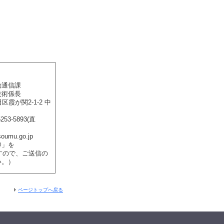
動通信課
技術係長
区霞が関2-1-2 中
253-5893(直
oumu.go.jp
@」を
ますので、ご送信の
い。）
ページトップへ戻る