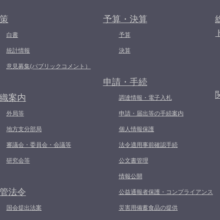
策
予算・決算
白書
予算
統計情報
決算
意見募集(パブリックコメント）
申請・手続
織案内
調達情報・電子入札
外局等
申請・届出等の手続案内
地方支分部局
個人情報保護
審議会・委員会・会議等
法令適用事前確認手続
研究会等
公文書管理
情報公開
管法令
公益通報者保護・コンプライアンス
国会提出法案
災害用備蓄食品の提供