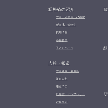
総務省の紹介
政
大臣・副大臣・政務官
所在地・連絡先
採用情報
各種募集
組
子どもページ
広報・報道
大臣会見・発言等
報道資料
報道予定
所
広報誌・パンフレット
行事案内