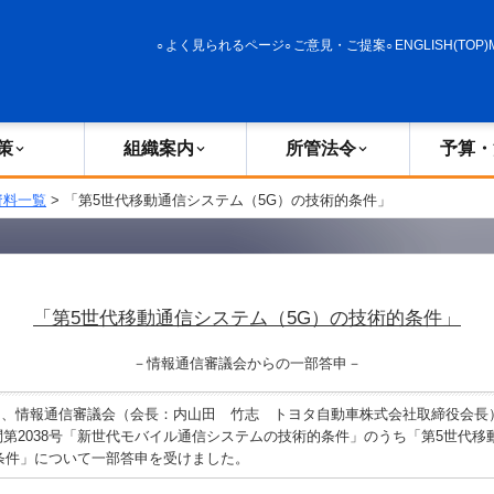
政策
組織案内
所管法令
予算・決算
よく見られるページ
ご意見・ご提案
ENGLISH(TOP)
策
組織案内
所管法令
予算・
資料一覧
> 「第5世代移動通信システム（5G）の技術的条件」
「第5世代移動通信システム（5G）の技術的条件」
－情報通信審議会からの一部答申－
、情報通信審議会（会長：内山田 竹志 トヨタ自動車株式会社取締役会長）
諮問第2038号「新世代モバイル通信システムの技術的条件」のうち「第5世代
条件」について一部答申を受けました。