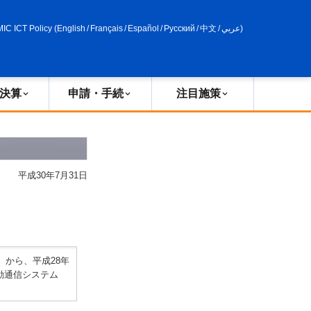
申請・手続
政策評価
MIC ICT Policy
(
English
/
Français
/
Español
/
Русский
/
中文
/
عربي
)
決算
申請・手続
注目施策
平成30年7月31日
から、平成28年
移動通信システム