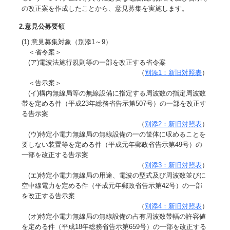
の改正案を作成したことから、意見募集を実施します。
2.意見公募要領
(1) 意見募集対象（別添1～9）
＜省令案＞
(ア)電波法施行規則等の一部を改正する省令案
（
別添1：新旧対照表
）
＜告示案＞
(イ)構内無線局等の無線設備に指定する周波数の指定周波数
帯を定める件（平成23年総務省告示第507号）の一部を改正す
る告示案
（
別添2：新旧対照表
）
(ウ)特定小電力無線局の無線設備の一の筐体に収めることを
要しない装置等を定める件（平成元年郵政省告示第49号）の
一部を改正する告示案
（
別添3：新旧対照表
）
(エ)特定小電力無線局の用途、電波の型式及び周波数並びに
空中線電力を定める件（平成元年郵政省告示第42号）の一部
を改正する告示案
（
別添4：新旧対照表
）
(オ)特定小電力無線局の無線設備の占有周波数帯幅の許容値
を定める件（平成18年総務省告示第659号）の一部を改正する