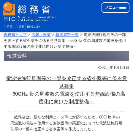
メニュー
ご意見・ご提案
ENGLISH
総務省トップ
>
広報・報道
>
報道資料一覧
> 電波法施行規則等の一部
を改正する省令案等に係る意見募集 －60GHz 帯の周波数の電波を使用
する無線設備の高度化に向けた制度整備－
報道資料
令和元年10月31日
電波法施行規則等の一部を改正する省令案等に係る意
見募集
－60GHz 帯の周波数の電波を使用する無線設備の高
度化に向けた制度整備－
総務省は、新たな利用ニーズ等に対応するため、60GHz 帯の
周波数の電波を使用する無線設備の高度化に向けた電波法施行規
則等の一部を改正する省令案等を作成しました。