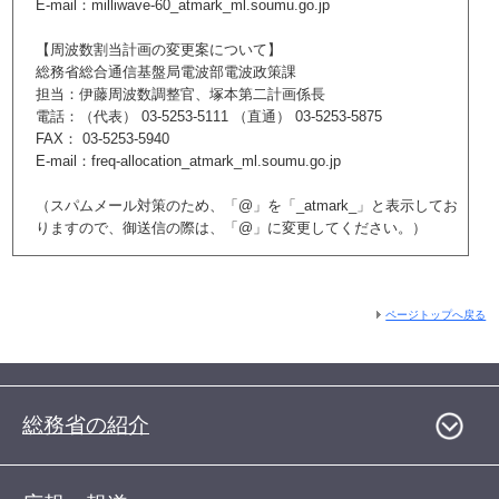
E-mail：milliwave-60_atmark_ml.soumu.go.jp
【周波数割当計画の変更案について】
総務省総合通信基盤局電波部電波政策課
担当：伊藤周波数調整官、塚本第二計画係長
電話：（代表） 03-5253-5111 （直通） 03-5253-5875
FAX： 03-5253-5940
E-mail：freq-allocation_atmark_ml.soumu.go.jp
（スパムメール対策のため、「@」を「_atmark_」と表示してお
りますので、御送信の際は、「@」に変更してください。）
ページトップへ戻る
総務省の紹介