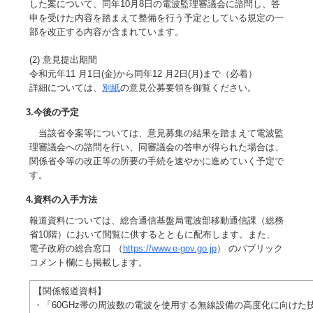
した案について、同年10月8日の電波監理審議会に諮問し、答
申を受けた内容を踏まえて整備を行う予定としている規定の一
部を改正する内容が含まれています。
(2) 意見提出期間
令和元年11 月1日(金)から同年12 月2日(月)まで（必着）
詳細については、
別紙
の意見公募要領を御覧ください。
3.今後の予定
当該省令案等については、意見募集の結果を踏まえて電波監
理審議会への諮問を行い、同審議会の答申が得られた場合は、
関係省令等の改正等の所要の手続を速やかに進めていく予定で
す。
4.資料の入手方法
報道資料については、総合通信基盤局電波部移動通信課（総務
省10階）において閲覧に供するとともに配布します。また、
電子政府の総合窓口 （
https://www.e-gov.go.jp
） のパブリック
コメント欄にも掲載します。
【関係報道資料】
・「60GHz帯の周波数の電波を使用する無線設備の高度化に向けた