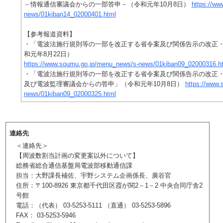
－情報通信審議会からの一部答申－（令和元年10月8日）
https://w
news/01kiban14_02000401.html
【参考報道資料】
・「電波法施行規則等の一部を改正する省令案及び関係告示の改正
和元年8月22日）
https://www.soumu.go.jp/menu_news/s-news/01kiban09_02000316.h
・「電波法施行規則等の一部を改正する省令案及び関係告示の改正
及び電波監理審議会からの答申」（令和元年10月8日）
https://www
news/01kiban09_02000325.html
連絡先
＜連絡先＞
【周波数割当計画の変更案以外について】
総務省総合通信基盤局電波部移動通信課
担当：大野課長補佐、宇野システム企画係長、廣谷官
住所：〒100-8926 東京都千代田区霞が関2－1－2 中央合同庁舎2
号館
電話：（代表） 03-5253-5111 （直通） 03-5253-5896
FAX： 03-5253-5946