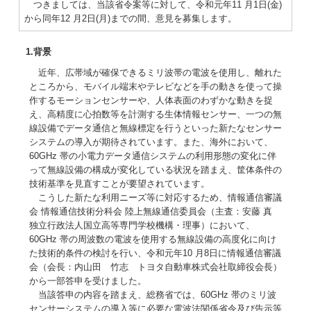
つきましては、当該省令案等に対して、令和元年11 月1日(金)
から同年12 月2日(月)までの間、意見を募集します。
1.背景
近年、広帯域が確保できるミリ波帯の電波を使用し、離れた
ところから、モバイル端末やテレビなどを手の動きを使って操
作するモーションセンサーや、人体表面のわずかな動きを捉
え、高精度に心拍数等を計測する生体情報センサー、一つの無
線設備でデータ通信と無線標定を行うといった新たなセンサー
システムの導入が期待されています。また、海外において、
60GHz 帯の小電力データ通信システムの利用形態の変化に伴
って無線設備の構成が変化している状況を踏まえ、筐体条件の
技術基準を見直すことが要望されています。
こうした新たな利用ニーズ等に対応するため、情報通信審議
会 情報通信技術分科会 陸上無線通信委員会（主査：安藤 真
独立行政法人国立高等専門学校機構・理事）において、
60GHz 帯の周波数の電波を使用する無線設備の高度化に向け
た技術的条件の検討を行い、令和元年10 月8日に情報通信審議
会（会長：内山田 竹志 トヨタ自動車株式会社取締役会長）
から一部答申を受けました。
当該答申の内容を踏まえ、総務省では、60GHz 帯のミリ波
センサーシステムの導入等に必要な電波法関係省令及び告示等