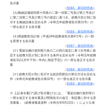
告示案
（
別添5：新旧対照表
）
(カ)無線設備規則第十四条の二第一項第二号及び第三号並び
に第二項第二号及び第三号の規定に基づき、総務大臣が別に告
示する無線設備を定める件（令和元年総務省告示第31号）の
一部を改正する告示案
（
別添6：新旧対照表
）
(キ)周波数割当計画（平成24年総務省告示第471号）の一部
を変更する告示案
（
別添7：新旧対照表
）
(ク) 電波法施行規則第六条の二の四の規定に基づき同条に規
定する総務大臣が別に告示する条件を定める件（令和元年総務
省告示(11月中下旬～年内に制定予定)）の一部を改正する告示
案
（
別添8：新旧対照表
）
(ケ) 総務大臣が別に告示する総合照射比の算出方法を定める
件（令和元年総務省告示第32号） の一部を改正する告示案
（
別添9：新旧対照表
）
※ 上記省令案(ア)及び告示案(ク)には、「電波法施行規則等の
一部を改正する省令案及び関係告示の改正・制定案に対する意
見募集」（総務省報道資料（令和元年8月22日））により公表